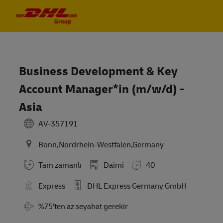
Skip to main content
Skip to main content
-
-
Business Development & Key
Account Manager*in (m/w/d) -
Asia
AV-357191
Bonn,Nordrhein-Westfalen,Germany
Tam zamanlı
Daimi
40
Express
DHL Express Germany GmbH
Travel Required
%75'ten az seyahat gerekir