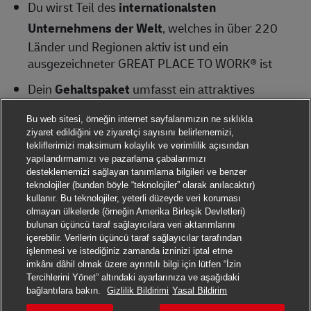
Du wirst Teil des
internationalsten
Unternehmens der Welt
, welches in über 220
Länder und Regionen aktiv ist und ein
ausgezeichneter GREAT PLACE TO WORK® ist
Dein
Gehaltspaket
umfasst ein attraktives
Fixgehalt sowie einen erfolgsorientierten Bonus
Bu web sitesi, örneğin internet sayfalarımızın ne sıklıkla
Zudem erhältst du
tolle Benefits
wie ein PWK zur
ziyaret edildiğini ve ziyaretçi sayısını belirlememizi,
tekliflerimizi maksimum kolaylık ve verimlilik açısından
geschäftlichen und privaten Nutzung, ein
yapılandırmamızı ve pazarlama çabalarımızı
bezuschusstes Deutschlandticket, Bikeleasing-
desteklememizi sağlayan tanımlama bilgileri ve benzer
Angebote, betriebliche Altersvorsorge,
teknolojiler (bundan böyle “teknolojiler” olarak anılacaktır)
kullanır. Bu teknolojiler, yeterli düzeyde veri koruması
vermögenswirksame Leistungen, hauseigene
olmayan ülkelerde (örneğin Amerika Birleşik Devletleri)
Kantine, regelmäßige Gewinnspiele & Verlosung
bulunan üçüncü taraf sağlayıcılara veri aktarımlarını
von Tickets, Beratungsmöglichkeiten beim PME-
içerebilir. Verilerin üçüncü taraf sağlayıcılar tarafından
Familienservice und Rabatte bei zahlreichen
işlenmesi ve istediğiniz zamanda izninizi iptal etme
imkânı dâhil olmak üzere ayrıntılı bilgi için lütfen “İzin
Unternehmen (Corporate Benefits)
Tercihlerini Yönet” altındaki ayarlarınıza ve aşağıdaki
Başvurmak
Da uns deine Gesundheit wichtig ist, bieten wir dir
bağlantılara bakın.
Gizlilik Bildirimi
Yasal Bildirim