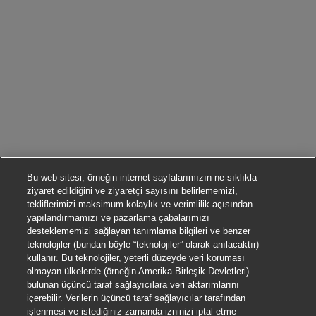
Bu web sitesi, örneğin internet sayfalarımızın ne sıklıkla
ziyaret edildiğini ve ziyaretçi sayısını belirlememizi,
tekliflerimizi maksimum kolaylık ve verimlilik açısından
yapılandırmamızı ve pazarlama çabalarımızı
desteklememizi sağlayan tanımlama bilgileri ve benzer
teknolojiler (bundan böyle “teknolojiler” olarak anılacaktır)
kullanır. Bu teknolojiler, yeterli düzeyde veri koruması
olmayan ülkelerde (örneğin Amerika Birleşik Devletleri)
bulunan üçüncü taraf sağlayıcılara veri aktarımlarını
içerebilir. Verilerin üçüncü taraf sağlayıcılar tarafından
işlenmesi ve istediğiniz zamanda izninizi iptal etme