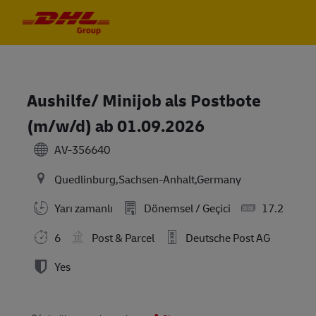
Skip to main content
Skip to main content
-
-
Aushilfe/ Minijob als Postbote
(m/w/d) ab 01.09.2026
AV-356640
Quedlinburg,Sachsen-Anhalt,Germany
Yarı zamanlı
Dönemsel / Geçici
17.2
6
Post & Parcel
Deutsche Post AG
Yes