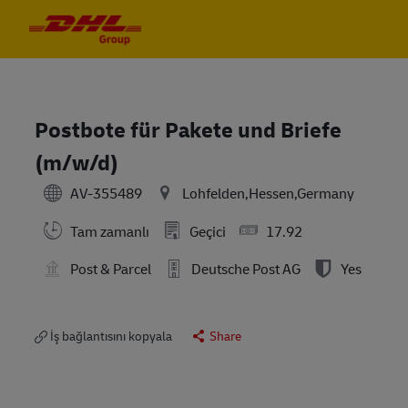
Skip to main content
Skip to main content
-
-
Postbote für Pakete und Briefe
(m/w/d)
AV-355489
Lohfelden,Hessen,Germany
Tam zamanlı
Geçici
17.92
Post & Parcel
Deutsche Post AG
Yes
İş bağlantısını kopyala
Share