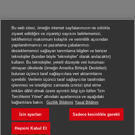
Bu web sitesi, örneğin internet sayfalarımızın ne sıklıkla
ziyaret edildiğini ve ziyaretçi sayısını belirlememizi,
tekliflerimizi maksimum kolaylık ve verimlilik açısından
yapılandırmamızı ve pazarlama çabalarımızı
desteklememizi sağlayan tanımlama bilgileri ve benzer
teknolojiler (bundan böyle “teknolojiler” olarak anılacaktır)
kullanır. Bu teknolojiler, yeterli düzeyde veri koruması
olmayan ülkelerde (örneğin Amerika Birleşik Devletleri)
bulunan üçüncü taraf sağlayıcılara veri aktarımlarını
içerebilir. Verilerin üçüncü taraf sağlayıcılar tarafından
işlenmesi ve istediğiniz zamanda izninizi iptal etme
imkânı dâhil olmak üzere ayrıntılı bilgi için lütfen “İzin
Tercihlerini Yönet” altındaki ayarlarınıza ve aşağıdaki
Başvurmak
bağlantılara bakın.
Gizlilik Bildirimi
Yasal Bildirim
İzin ayarları
Sadece kesinlikle gerekli
Postbote für Pakete und Bri
Yer imi
Hepsini Kabul Et