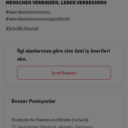
MENSCHEN VERBINDEN, LEBEN VERBESSERN
#werdeeinervonuns
#werdeeinervonunspostbote
#jobsNLKassel
İlgi alanlarınıza göre size özel iş önerileri
alın.
Şimdi Başlayın
Benzer Pozisyonlar
Postbote für Pakete und Briefe (m/w/d)
Konum
Gemünden (Wohra), Hessen, Germany