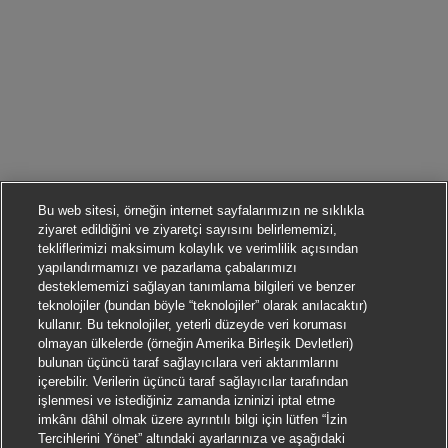
Bu web sitesi, örneğin internet sayfalarımızın ne sıklıkla
ziyaret edildiğini ve ziyaretçi sayısını belirlememizi,
tekliflerimizi maksimum kolaylık ve verimlilik açısından
yapılandırmamızı ve pazarlama çabalarımızı
desteklememizi sağlayan tanımlama bilgileri ve benzer
teknolojiler (bundan böyle “teknolojiler” olarak anılacaktır)
kullanır. Bu teknolojiler, yeterli düzeyde veri koruması
olmayan ülkelerde (örneğin Amerika Birleşik Devletleri)
bulunan üçüncü taraf sağlayıcılara veri aktarımlarını
içerebilir. Verilerin üçüncü taraf sağlayıcılar tarafından
işlenmesi ve istediğiniz zamanda izninizi iptal etme
imkânı dâhil olmak üzere ayrıntılı bilgi için lütfen “İzin
Tercihlerini Yönet” altındaki ayarlarınıza ve aşağıdaki
Başvurmak