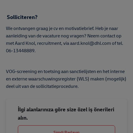
Solliciteren?
We ontvangen graag je cv en motivatiebrief. Heb je naar
aanleiding van de vacature nog vragen? Neem contact op
met Aard Knol, recruitment, via aard.knol@dhl.com of tel.
06-13448889.
#LI-DNP
VOG-screening en toetsing aan sanctielijsten en het interne
en externe waarschuwingsregister (WLS) maken (mogelijk)
deel uit van de sollicitatieprocedure.
İlgi alanlarınıza göre size özel iş önerileri
alın.
Şimdi Başlayın