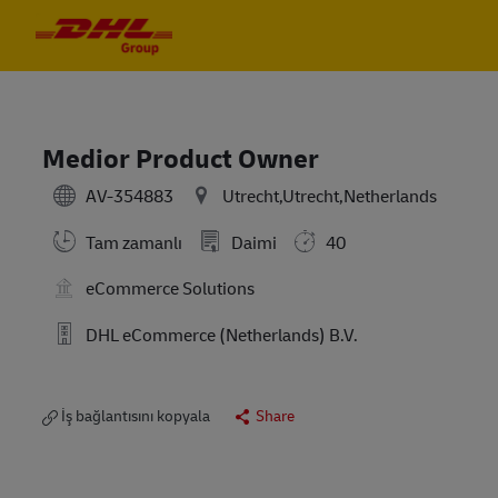
Skip to main content
Skip to main content
-
-
Medior Product Owner
AV-354883
Utrecht,Utrecht,Netherlands
Tam zamanlı
Daimi
40
eCommerce Solutions
DHL eCommerce (Netherlands) B.V.
İş bağlantısını kopyala
Share