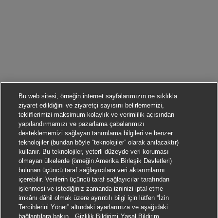
Bu web sitesi, örneğin internet sayfalarımızın ne sıklıkla
ziyaret edildiğini ve ziyaretçi sayısını belirlememizi,
tekliflerimizi maksimum kolaylık ve verimlilik açısından
yapılandırmamızı ve pazarlama çabalarımızı
desteklememizi sağlayan tanımlama bilgileri ve benzer
teknolojiler (bundan böyle “teknolojiler” olarak anılacaktır)
kullanır. Bu teknolojiler, yeterli düzeyde veri koruması
olmayan ülkelerde (örneğin Amerika Birleşik Devletleri)
bulunan üçüncü taraf sağlayıcılara veri aktarımlarını
içerebilir. Verilerin üçüncü taraf sağlayıcılar tarafından
işlenmesi ve istediğiniz zamanda izninizi iptal etme
imkânı dâhil olmak üzere ayrıntılı bilgi için lütfen “İzin
Tercihlerini Yönet” altındaki ayarlarınıza ve aşağıdaki
Başvurmak
bağlantılara bakın.
Gizlilik Bildirimi
Yasal Bildirim