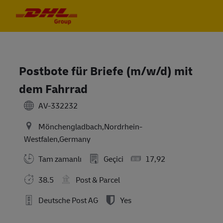
Skip to main content
Skip to main content
-
-
Postbote für Briefe (m/w/d) mit
dem Fahrrad
AV-332232
Mönchengladbach,Nordrhein-
Westfalen,Germany
Tam zamanlı
Geçici
17,92
38.5
Post & Parcel
Deutsche Post AG
Yes