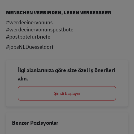
MENSCHEN VERBINDEN, LEBEN VERBESSERN
#werdeeinervonuns
#werdeeinervonunspostbote
#postbotefürbriefe
#jobsNLDuesseldorf
İlgi alanlarınıza göre size özel iş önerileri
alın.
Şimdi Başlayın
Benzer Pozisyonlar