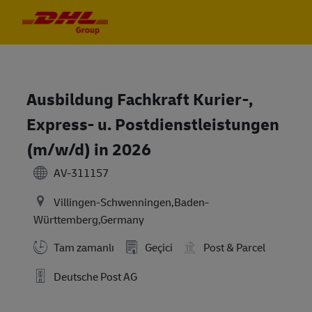
Skip to main content
Skip to main content
-
-
Ausbildung Fachkraft Kurier-,
Express- u. Postdienstleistungen
(m/w/d) in 2026
AV-311157
Villingen-Schwenningen,Baden-
Württemberg,Germany
Tam zamanlı
Geçici
Post & Parcel
Deutsche Post AG