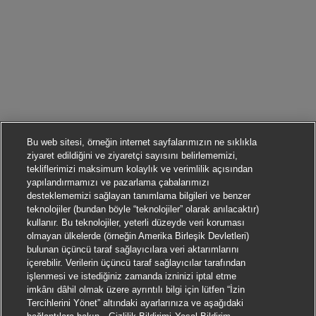
Bu web sitesi, örneğin internet sayfalarımızın ne sıklıkla
ziyaret edildiğini ve ziyaretçi sayısını belirlememizi,
tekliflerimizi maksimum kolaylık ve verimlilik açısından
yapılandırmamızı ve pazarlama çabalarımızı
desteklememizi sağlayan tanımlama bilgileri ve benzer
teknolojiler (bundan böyle “teknolojiler” olarak anılacaktır)
kullanır. Bu teknolojiler, yeterli düzeyde veri koruması
olmayan ülkelerde (örneğin Amerika Birleşik Devletleri)
bulunan üçüncü taraf sağlayıcılara veri aktarımlarını
içerebilir. Verilerin üçüncü taraf sağlayıcılar tarafından
işlenmesi ve istediğiniz zamanda izninizi iptal etme
imkânı dâhil olmak üzere ayrıntılı bilgi için lütfen “İzin
Tercihlerini Yönet” altındaki ayarlarınıza ve aşağıdaki
Başvurmak