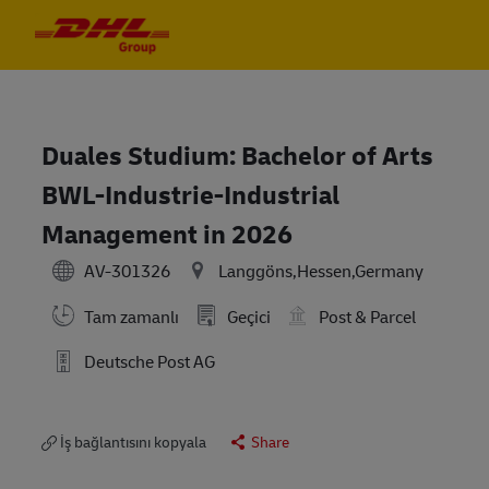
Skip to main content
Skip to main content
-
-
Duales Studium: Bachelor of Arts
BWL-Industrie-Industrial
Management in 2026
AV-301326
Langgöns,Hessen,Germany
Tam zamanlı
Geçici
Post & Parcel
Deutsche Post AG
İş bağlantısını kopyala
Share