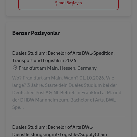
Şimdi Başlayın
Benzer Pozisyonlar
Duales Studium: Bachelor of Arts BWL-Spedition,
Transport und Logistik in 2026
Konum
Frankfurt am Main, Hessen, Germany
Wo? Frankfurt am Main. Wann? 01.10.2026. Wie
lange? 3 Jahre. Starte dein Duales Studium bei der
Deutschen Post AG, NL Betrieb in Frankfurt a. M. und
der DHBW Mannheim zum. Bachelor of Arts, BWL-
Spe...
Duales Studium: Bachelor of Arts BWL-
Dienstleistungsmgmt/Logistik-/SupplyChain