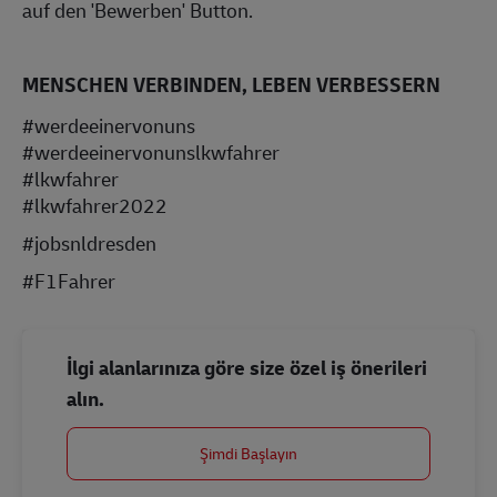
auf den 'Bewerben' Button.
MENSCHEN VERBINDEN, LEBEN VERBESSERN
#werdeeinervonuns
#werdeeinervonunslkwfahrer
#lkwfahrer
#lkwfahrer2022
#jobsnldresden
#F1Fahrer
İlgi alanlarınıza göre size özel iş önerileri
alın.
Şimdi Başlayın