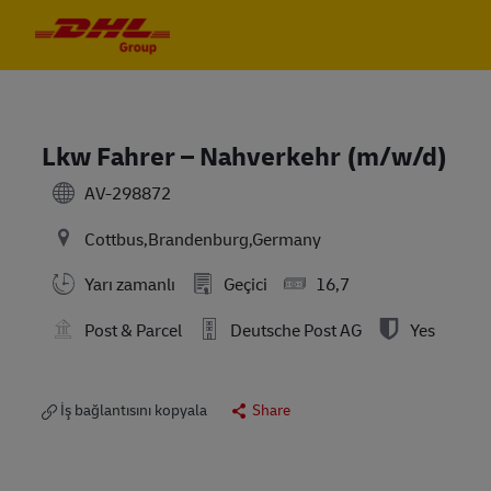
Skip to main content
Skip to main content
-
-
Lkw Fahrer – Nahverkehr (m/w/d)
AV-298872
Cottbus,Brandenburg,Germany
Yarı zamanlı
Geçici
16,7
Post & Parcel
Deutsche Post AG
Yes
İş bağlantısını kopyala
Share