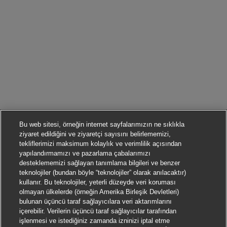
Bu web sitesi, örneğin internet sayfalarımızın ne sıklıkla
ziyaret edildiğini ve ziyaretçi sayısını belirlememizi,
tekliflerimizi maksimum kolaylık ve verimlilik açısından
yapılandırmamızı ve pazarlama çabalarımızı
desteklememizi sağlayan tanımlama bilgileri ve benzer
teknolojiler (bundan böyle “teknolojiler” olarak anılacaktır)
kullanır. Bu teknolojiler, yeterli düzeyde veri koruması
olmayan ülkelerde (örneğin Amerika Birleşik Devletleri)
bulunan üçüncü taraf sağlayıcılara veri aktarımlarını
içerebilir. Verilerin üçüncü taraf sağlayıcılar tarafından
işlenmesi ve istediğiniz zamanda izninizi iptal etme