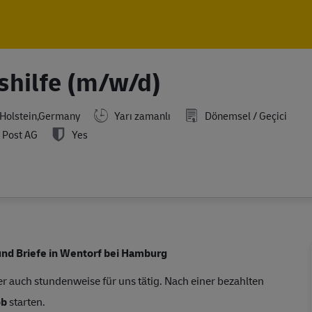
Skip to main content
Skip to main content
shilfe (m/w/d)
Holstein,Germany
Yarı zamanlı
Dönemsel / Geçici
 Post AG
Yes
und Briefe in Wentorf bei Hamburg
r auch stundenweise für uns tätig. Nach einer bezahlten
ob
starten.