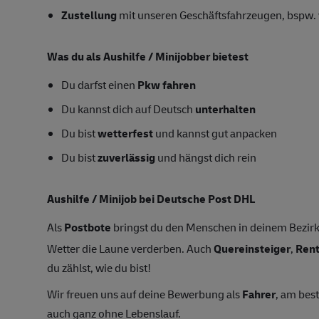
Zustellung
mit unseren Geschäftsfahrzeugen, bspw. 
Was du als Aushilfe / Minijobber bietest
Du darfst einen
Pkw fahren
Du kannst dich auf Deutsch
unterhalten
Du bist
wetterfest
und kannst gut anpacken
Du bist
zuverlässig
und hängst dich rein
Aushilfe / Minijob bei Deutsche Post DHL
Als
Postbote
bringst du den Menschen in deinem Bezirk
Wetter die Laune verderben. Auch
Quereinsteiger
,
Ren
du zählst, wie du bist!
Wir freuen uns auf deine Bewerbung als
Fahrer
, am bes
auch ganz ohne Lebenslauf.