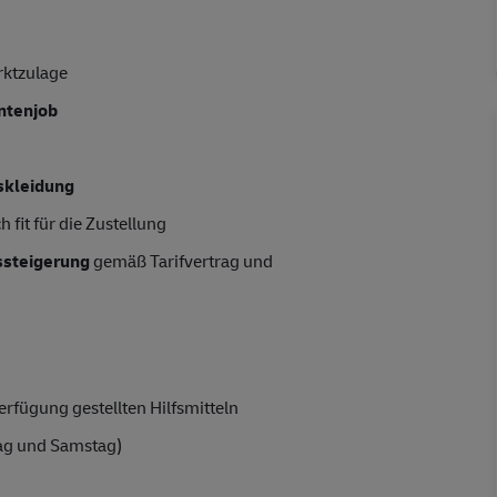
rktzulage
entenjob
skleidung
 fit für die Zustellung
tssteigerung
gemäß Tarifvertrag und
rfügung gestellten Hilfsmitteln
ag und Samstag)