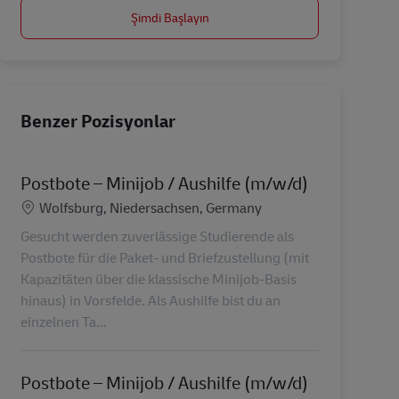
Şimdi Başlayın
Benzer Pozisyonlar
Postbote – Minijob / Aushilfe (m/w/d)
Konum
Wolfsburg, Niedersachsen, Germany
Gesucht werden zuverlässige Studierende als
Postbote für die Paket- und Briefzustellung (mit
Kapazitäten über die klassische Minijob-Basis
hinaus) in Vorsfelde. Als Aushilfe bist du an
einzelnen Ta...
Postbote – Minijob / Aushilfe (m/w/d)