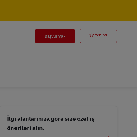
Postbote – Min
Yer imi
Başvurmak
İlgi alanlarınıza göre size özel iş
önerileri alın.