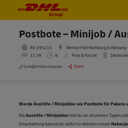
-
-
Postbote – Minijob / Au
AV-295215
Wentorf bei Hamburg,Schleswig-
17,78
8
Post & Parcel
Deutsche
İş bağlantısını kopyala
Share
Werde Aushilfe / Minijobber als Postbote für Pakete 
Als
Aushilfe / Minijobber
bist du an einzelnen Tagen ode
Einarbeitung kannst du sofort in deinem neuen
Nebenj