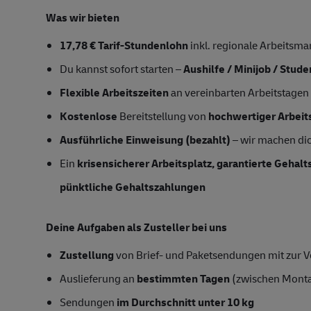
Was wir bieten
17,78 € Tarif-Stundenlohn
inkl. regionale Arbeitsma
Du kannst sofort starten –
Aushilfe / Minijob / Stud
Flexible Arbeitszeiten
an vereinbarten Arbeitstagen
Kostenlose
Bereitstellung von
hochwertiger Arbeit
Ausführliche Einweisung (bezahlt)
– wir machen dich
Ein
krisensicherer Arbeitsplatz, garantierte Gehal
pünktliche Gehaltszahlungen
Deine Aufgaben als Zusteller bei uns
Zustellung
von Brief- und Paketsendungen mit zur Ve
Auslieferung an
bestimmten Tagen
(zwischen Mont
Sendungen
im Durchschnitt unter 10 kg