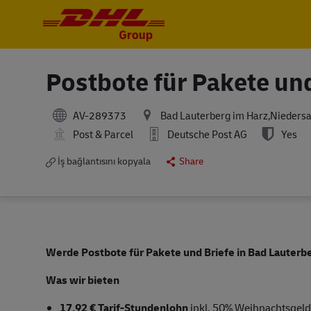
-
-
Postbote für Pakete un
AV-289373
Bad Lauterberg im Harz,Nieders
Post & Parcel
Deutsche Post AG
Yes
İş bağlantısını kopyala
Share
Werde Postbote für Pakete und Briefe in Bad Lauterb
Was wir bieten
17,92 € Tarif-Stundenlohn
inkl. 50% Weihnachtsgeld,