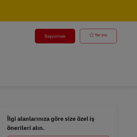
Postbote für 
Yer imi
Başvurmak
İlgi alanlarınıza göre size özel iş
önerileri alın.