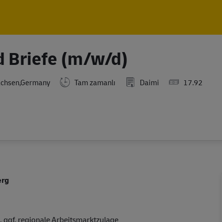
Skip to main content
Skip to main content
d Briefe (m/w/d)
achsen,Germany
Tam zamanlı
Daimi
17.92
erg
 ggf. regionale Arbeitsmarktzulage