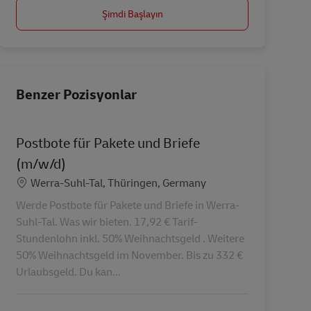
Şimdi Başlayın
Benzer Pozisyonlar
Postbote für Pakete und Briefe
(m/w/d)
Konum
Werra-Suhl-Tal, Thüringen, Germany
Werde Postbote für Pakete und Briefe in Werra-
Suhl-Tal. Was wir bieten. 17,92 € Tarif-
Stundenlohn inkl. 50% Weihnachtsgeld . Weitere
50% Weihnachtsgeld im November. Bis zu 332 €
Urlaubsgeld. Du kan...