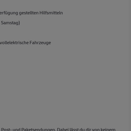
rfügung gestellten Hilfsmitteln
 Samstag)
vollelektrische Fahrzeuge
 Post- und Paketsendungen. Dabei lässt du dir von keinem