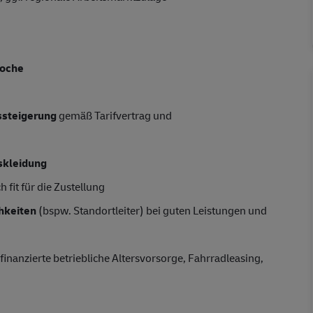
Woche
tssteigerung
gemäß Tarifvertrag und
skleidung
 fit für die Zustellung
hkeiten
(bspw. Standortleiter) bei guten Leistungen und
finanzierte betriebliche Altersvorsorge, Fahrradleasing,