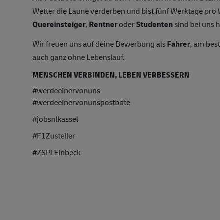
Wetter die Laune verderben und bist fünf Werktage pr
Quereinsteiger
,
Rentner
oder
Studenten
sind bei uns h
Wir freuen uns auf deine Bewerbung als
Fahrer
, am bes
auch ganz ohne Lebenslauf.
MENSCHEN VERBINDEN, LEBEN VERBESSERN
#werdeeinervonuns
#werdeeinervonunspostbote
#jobsnlkassel
#F1Zusteller
#ZSPLEinbeck