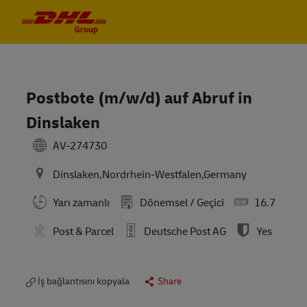
Skip to main content
Skip to main content
-
-
Postbote (m/w/d) auf Abruf in
Dinslaken
AV-274730
Dinslaken,Nordrhein-Westfalen,Germany
Yarı zamanlı
Dönemsel / Geçici
16.7
Post & Parcel
Deutsche Post AG
Yes
İş bağlantısını kopyala
Share