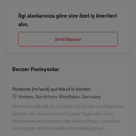
İlgi alanlarınıza göre size özel iş önerileri
alın.
Şimdi Başlayın
Benzer Pozisyonlar
Postbote (m/w/d) auf Abruf in Kerken
Konum
Kerken, Nordrhein-Westfalen, Germany
Werde Abrufkraft als Zusteller für Briefe und Pakete in
Kerken. Wir brauchen Dich ganze Tage oder auch
stundenweise morgens oder nachmittags. Fast alles
ist möglich. Nach bezahlter Einarbeitung kan...