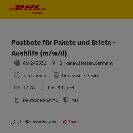
Skip to main content
Skip to main content
-
-
Postbote für Pakete und Briefe -
Aushilfe (m/w/d)
AV-243532
Birkenau,Hessen,Germany
Tam zamanlı
Dönemsel / Geçici
17.78
Post & Parcel
Deutsche Post AG
Yes
İş bağlantısını kopyala
Share