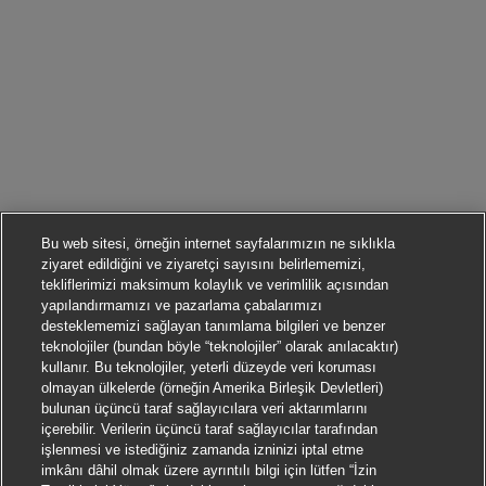
Bu web sitesi, örneğin internet sayfalarımızın ne sıklıkla
ziyaret edildiğini ve ziyaretçi sayısını belirlememizi,
tekliflerimizi maksimum kolaylık ve verimlilik açısından
yapılandırmamızı ve pazarlama çabalarımızı
desteklememizi sağlayan tanımlama bilgileri ve benzer
teknolojiler (bundan böyle “teknolojiler” olarak anılacaktır)
kullanır. Bu teknolojiler, yeterli düzeyde veri koruması
olmayan ülkelerde (örneğin Amerika Birleşik Devletleri)
bulunan üçüncü taraf sağlayıcılara veri aktarımlarını
içerebilir. Verilerin üçüncü taraf sağlayıcılar tarafından
işlenmesi ve istediğiniz zamanda izninizi iptal etme
imkânı dâhil olmak üzere ayrıntılı bilgi için lütfen “İzin