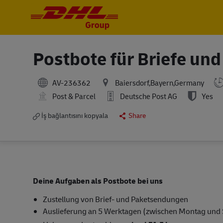
-
-
Postbote für Briefe un
AV-236362
Baiersdorf,Bayern,Germany
Post & Parcel
Deutsche Post AG
Yes
İş bağlantısını kopyala
Share
Deine Aufgaben als Postbote bei uns
Zustellung von Brief- und Paketsendungen
Auslieferung an 5 Werktagen (zwischen Montag und