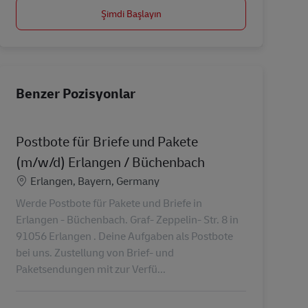
Şimdi Başlayın
Benzer Pozisyonlar
Postbote für Briefe und Pakete
(m/w/d) Erlangen / Büchenbach
Konum
Erlangen, Bayern, Germany
Werde Postbote für Pakete und Briefe in
Erlangen - Büchenbach. Graf- Zeppelin- Str. 8 in
91056 Erlangen . Deine Aufgaben als Postbote
bei uns. Zustellung von Brief- und
Paketsendungen mit zur Verfü...