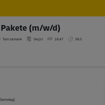
Skip to main content
Skip to main content
d Pakete (m/w/d)
Tam zamanlı
Geçici
18,47
38.5
 Samstag)