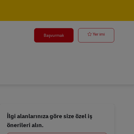
Postbote für 
Yer imi
Başvurmak
İlgi alanlarınıza göre size özel iş
önerileri alın.