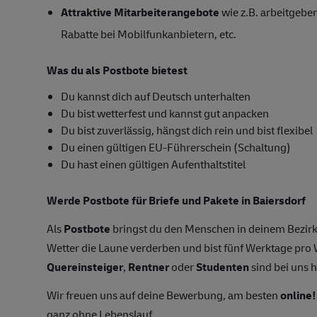
Attraktive Mitarbeiterangebote
wie z.B. arbeitgeber
Rabatte bei Mobilfunkanbietern, etc.
Was du als Postbote bietest
Du kannst dich auf Deutsch unterhalten
Du bist wetterfest und kannst gut anpacken
Du bist zuverlässig, hängst dich rein und bist flexibel
Du einen gültigen EU-Führerschein (Schaltung)
Du hast einen gültigen Aufenthaltstitel
Werde Postbote für Briefe und Pakete in Baiersdorf
Als
Postbote
bringst du den Menschen in deinem Bezirk
Wetter die Laune verderben und bist fünf Werktage pr
Quereinsteiger
,
Rentner
oder
Studenten
sind bei uns h
Wir freuen uns auf deine Bewerbung, am besten
online!
ganz ohne Lebenslauf.