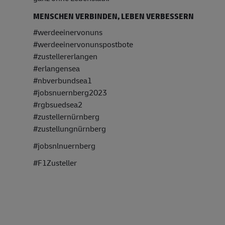
MENSCHEN VERBINDEN, LEBEN VERBESSERN
#werdeeinervonuns
#werdeeinervonunspostbote
#zustellererlangen
#erlangensea
#nbverbundsea1
#jobsnuernberg2023
#rgbsuedsea2
#zustellernürnberg
#zustellungnürnberg
#jobsnlnuernberg
#F1Zusteller