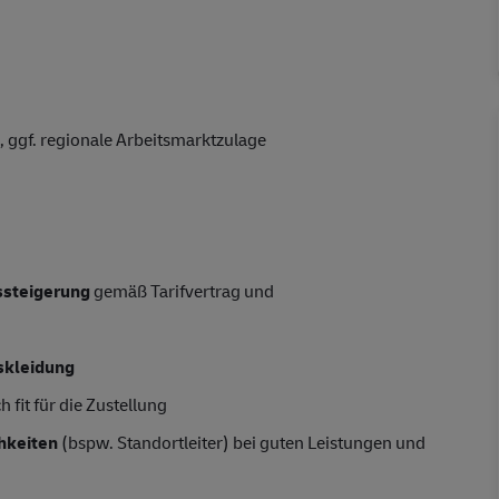
 ggf. regionale Arbeitsmarktzulage
tssteigerung
gemäß Tarifvertrag und
skleidung
 fit für die Zustellung
hkeiten
(bspw. Standortleiter) bei guten Leistungen und