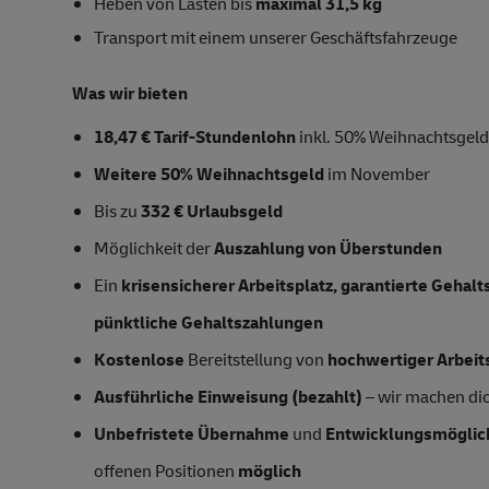
Heben von Lasten bis
maximal 31,5 kg
Transport mit einem unserer Geschäftsfahrzeuge
Was wir bieten
18,47 € Tarif-Stundenlohn
inkl. 50% Weihnachtsgeld,
Weitere 50% Weihnachtsgeld
im November
Bis zu
332 € Urlaubsgeld
Möglichkeit der
Auszahlung von Überstunden
Ein
krisensicherer Arbeitsplatz, garantierte Gehal
pünktliche Gehaltszahlungen
Kostenlose
Bereitstellung von
hochwertiger Arbeit
Ausführliche Einweisung (bezahlt)
– wir machen dich
Unbefristete Übernahme
und
Entwicklungsmöglic
offenen Positionen
möglich