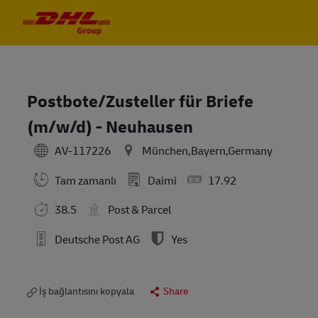
Skip to main content
Skip to main content
-
-
Postbote/Zusteller für Briefe
(m/w/d) - Neuhausen
AV-117226
München,Bayern,Germany
Tam zamanlı
Daimi
17.92
38.5
Post & Parcel
Deutsche Post AG
Yes
İş bağlantısını kopyala
Share