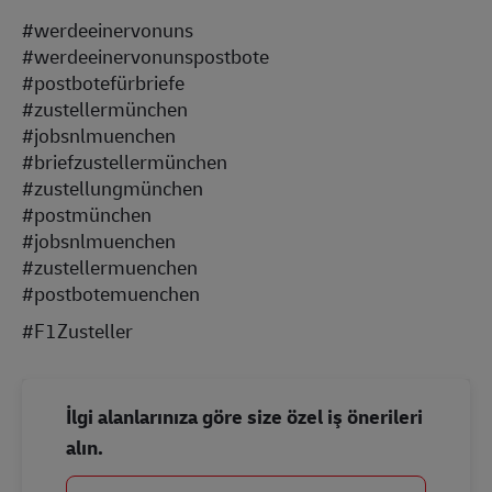
#werdeeinervonuns
#werdeeinervonunspostbote
#postbotefürbriefe
#zustellermünchen
#jobsnlmuenchen
#briefzustellermünchen
#zustellungmünchen
#postmünchen
#jobsnlmuenchen
#zustellermuenchen
#postbotemuenchen
#F1Zusteller
İlgi alanlarınıza göre size özel iş önerileri
alın.