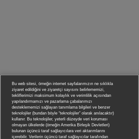
Bu web sitesi, örneğin internet sayfalarımızın ne sıklıkla
ziyaret edildiğini ve ziyaretçi sayısını belirlememizi,
tekliflerimizi maksimum kolaylık ve verimlilik açısından
yapılandırmamızı ve pazarlama çabalarımızı
desteklememizi sağlayan tanımlama bilgileri ve benzer
teknolojiler (bundan böyle “teknolojiler” olarak anılacaktır)
kullanır. Bu teknolojiler, yeterli düzeyde veri koruması
olmayan ülkelerde (örneğin Amerika Birleşik Devletleri)
bulunan üçüncü taraf sağlayıcılara veri aktarımlarını
içerebilir. Verilerin üçüncü taraf sağlayıcılar tarafından