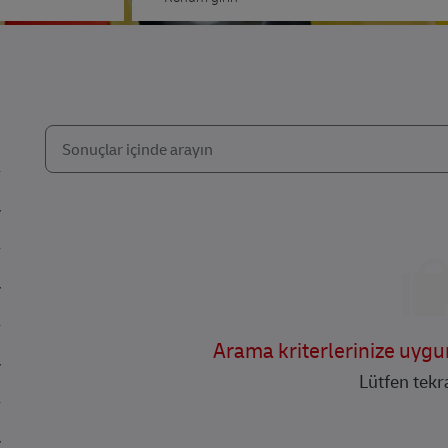
Aşağıdaki listeden arayın
the results are updated
Arama kriterlerinize uyg
Lütfen tekr