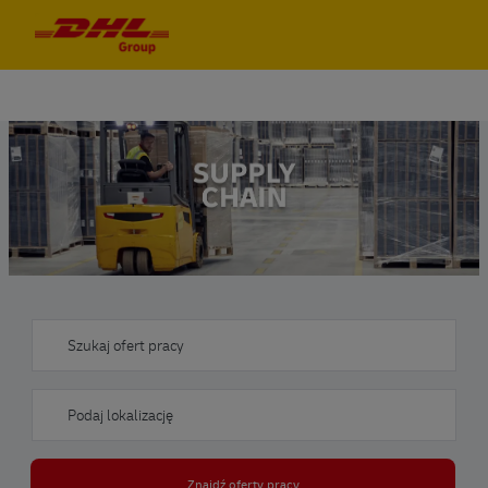
Skip to main content
Skip to main content
-
-
Szukaj ofert pracy
Podaj lokalizację
Znajdź oferty pracy