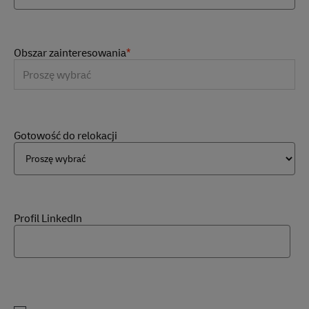
Obszar zainteresowania
*
You can enter multiple values
Gotowość do relokacji
Profil LinkedIn