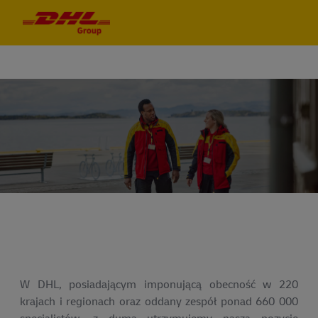
Skip to main content
Skip to main content
-
-
WITAMY W
WSPÓLNOTA TALENTÓW DHL
W DHL, posiadającym imponującą obecność w 220
krajach i regionach oraz oddany zespół ponad 660 000
specjalistów, z dumą utrzymujemy naszą pozycję