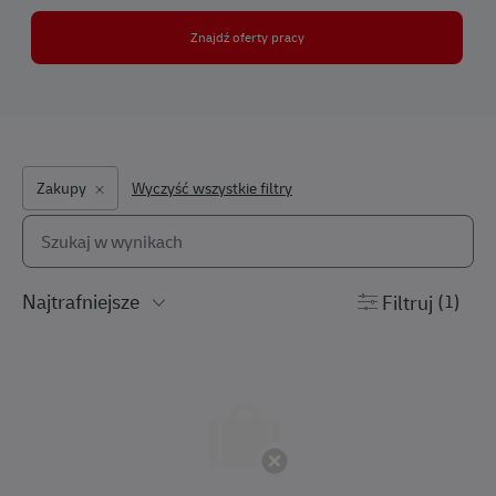
Znajdź oferty pracy
Zakupy
Wyczyść wszystkie filtry
Wyszukaj z poniższej listy
the results are updated
Filtruj
(1)