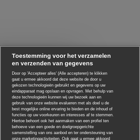
Toestemming voor het verzamelen
Chatbot-melding sluiten
Heb je interesse in deze baan?
en verzenden van gegevens
Door op 'Accepteer alles' (Alle accepteren) te klikken
Ik ben geïnteresseerd
gaat u ermee akkoord dat deze website de door u
gekozen technologieën gebruikt en gegevens op uw
Soortgelijke banen zoeken
eindapparaat mag opslaan en opvragen. Met behulp van
deze technologieën kunnen wij uw bezoek aan en
gebruik van onze website evalueren met als doel u de
best mogelijke online ervaring te bieden en de inhoud of
functies op uw voorkeuren en interesses af te stemmen.
Hiertoe behoort ook het aanmaken van een profiel ten
behoeve van een goede en doelgroepgerichte
samenstelling van ons aanbod en ter ondersteuning van
onze marketingactiviteiten. Ook gaat u ermee akkoord