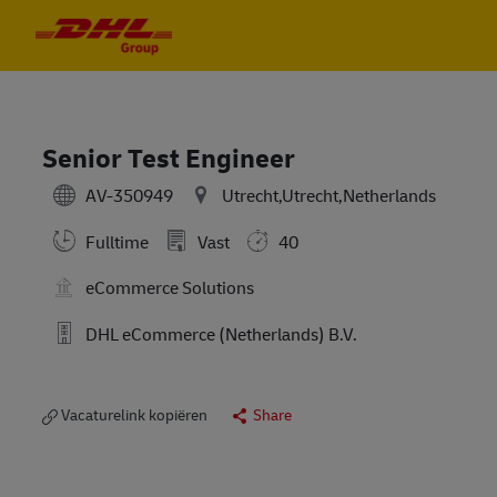
Skip to main content
Skip to main content
-
-
Senior Test Engineer
AV-350949
Utrecht,Utrecht,Netherlands
Fulltime
Vast
40
eCommerce Solutions
DHL eCommerce (Netherlands) B.V.
Vacaturelink kopiëren
Share