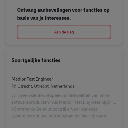
Ontvang aanbevelingen voor functies op
basis van je interesses.
Aan de slag
Soortgelijke functies
Medior Test Engineer
Locatie
Utrecht, Utrecht, Netherlands
Wil jij een sleutelrol spelen in de kwaliteit van onze
softwareproducten? Als Medior Test Engineer bij DHL
eCommerce Benelux zorg jij ervoor dat onze
systemen robuust, betrouwbaar én klaar zijn voo...