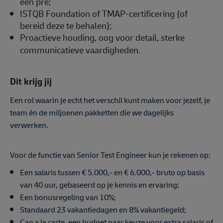
een pré;
ISTQB Foundation of TMAP-certificering (of
bereid deze te behalen);
Proactieve houding, oog voor detail, sterke
communicatieve vaardigheden.
Dit krijg jij
Een rol waarin je echt het verschil kunt maken voor jezelf, je
team én de miljoenen pakketten die we dagelijks
verwerken.
Voor de functie van Senior Test Engineer kun je rekenen op:
Een salaris tussen € 5.000,- en € 6.000,- bruto op basis
van 40 uur, gebaseerd op je kennis en ervaring;
Een bonusregeling van 10%;
Standaard 23 vakantiedagen en 8% vakantiegeld;
Cao a la carte, een budget naar keuze voor extra salaris of