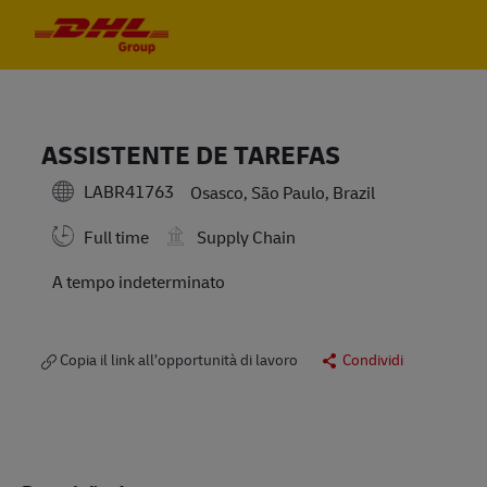
Skip to main content
Skip to main content
-
-
ASSISTENTE DE TAREFAS
LABR41763
Osasco, São Paulo, Brazil
Full time
Supply Chain
A tempo indeterminato
Copia il link all’opportunità di lavoro
Condividi