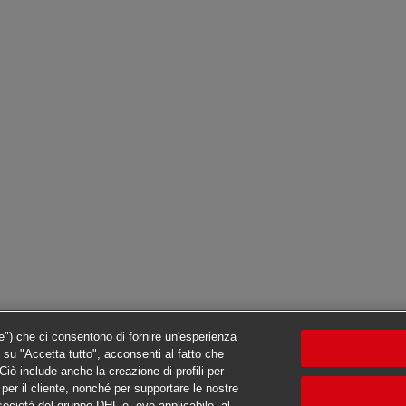
ie") che ci consentono di fornire un'esperienza
c su "Accetta tutto", acconsenti al fatto che
iò include anche la creazione di profili per
ti per il cliente, nonché per supportare le nostre
e società del gruppo DHL e, ove applicabile, al