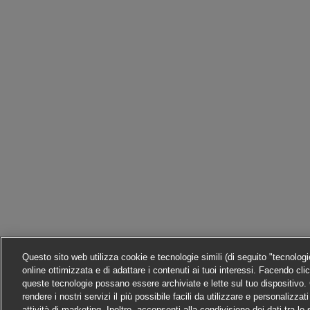
Questo sito web utilizza cookie e tecnologie simili (di seguito "tecnolog
online ottimizzata e di adattare i contenuti ai tuoi interessi. Facendo cli
queste tecnologie possano essere archiviate e lette sul tuo dispositivo. C
rendere i nostri servizi il più possibile facili da utilizzare e personalizza
attività di marketing. Inoltre, acconsenti alla condivisione dei dati tra l