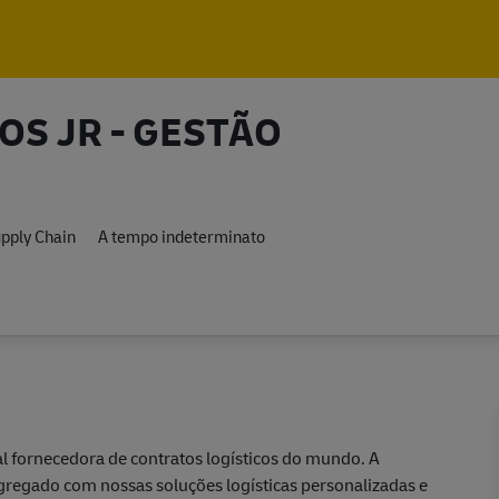
Skip to main content
Skip to main content
OS JR - GESTÃO
pply Chain
A tempo indeterminato
l fornecedora de contratos logísticos do mundo. A
gregado com nossas soluções logísticas personalizadas e