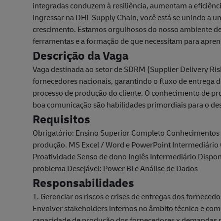
integradas conduzem à resiliência, aumentam a eficiên
ingressar na DHL Supply Chain, você está se unindo a 
crescimento. Estamos orgulhosos do nosso ambiente de 
ferramentas e a formação de que necessitam para aprend
Descrição da Vaga
Vaga destinada ao setor de SDRM (Supplier Delivery Ris
fornecedores nacionais, garantindo o fluxo de entreg
processo de produção do cliente. O conhecimento de pro
boa comunicação são habilidades primordiais para o d
Requisitos
Obrigatório: Ensino Superior Completo Conhecimentos n
produção. MS Excel / Word e PowerPoint Intermediário C
Proatividade Senso de dono Inglês Intermediário Dispon
problema Desejável: Power BI e Análise de Dados
Responsabilidades
1. Gerenciar os riscos e crises de entregas dos forneced
Envolver stakeholders internos no âmbito técnico e com
capacidade de produção dos fornecedores x demandas 