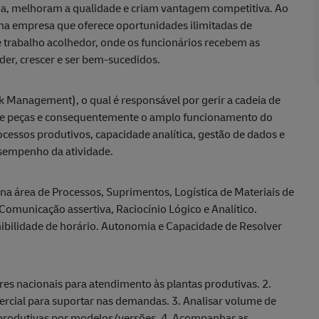
cia, melhoram a qualidade e criam vantagem competitiva. Ao
uma empresa que oferece oportunidades ilimitadas de
trabalho acolhedor, onde os funcionários recebem as
er, crescer e ser bem-sucedidos.
k Management), o qual é responsável por gerir a cadeia de
a de peças e consequentemente o amplo funcionamento do
cessos produtivos, capacidade analítica, gestão de dados e
esempenho da atividade.
a área de Processos, Suprimentos, Logística de Materiais de
omunicação assertiva, Raciocínio Lógico e Analítico.
ibilidade de horário. Autonomia e Capacidade de Resolver
ores nacionais para atendimento às plantas produtivas. 2.
ercial para suportar nas demandas. 3. Analisar volume de
produtivas por modelos/versões. 4. Acompanhar as