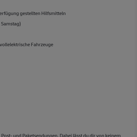
rfügung gestellten Hilfsmitteln
 Samstag)
vollelektrische Fahrzeuge
 Post- und Paketsendungen. Dabei lässt du dir von keinem