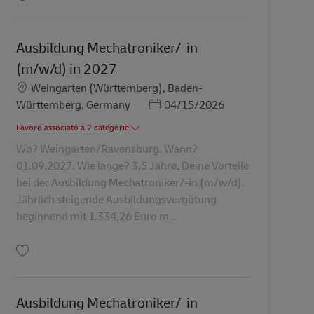
Salva Ausbildung Mechatroniker/-in (m/w/d) in 2026 AV-305160
Ausbildung Mechatroniker/-in
(m/w/d) in 2027
Sede
Weingarten (Württemberg), Baden-
Posted Date
Württemberg, Germany
04/15/2026
Lavoro associato a 2 categorie
Wo? Weingarten/Ravensburg. Wann?
01.09.2027. Wie lange? 3,5 Jahre. Deine Vorteile
bei der Ausbildung Mechatroniker/-in (m/w/d).
Jährlich steigende Ausbildungsvergütung
beginnend mit 1.334,26 Euro m...
Salva Ausbildung Mechatroniker/-in (m/w/d) in 2027 AV-347964
Ausbildung Mechatroniker/-in