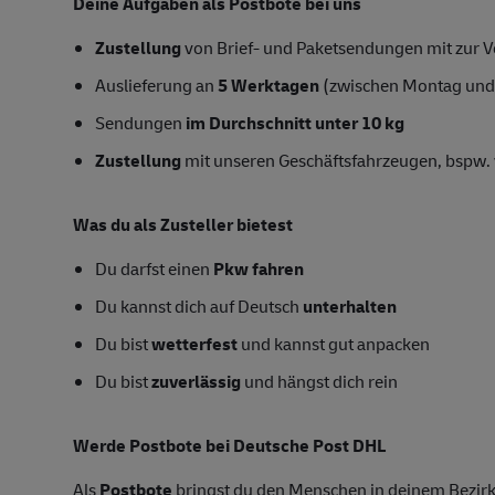
Deine Aufgaben als Postbote bei uns
Zustellung
von Brief- und Paketsendungen mit zur Ve
Auslieferung an
5 Werktagen
(zwischen Montag und
Sendungen
im Durchschnitt unter 10 kg
Zustellung
mit unseren Geschäftsfahrzeugen, bspw. 
Was du als Zusteller bietest
Du darfst einen
Pkw fahren
Du kannst dich auf Deutsch
unterhalten
Du bist
wetterfest
und kannst gut anpacken
Du bist
zuverlässig
und hängst dich rein
Werde Postbote bei Deutsche Post DHL
Als
Postbote
bringst du den Menschen in deinem Bezirk