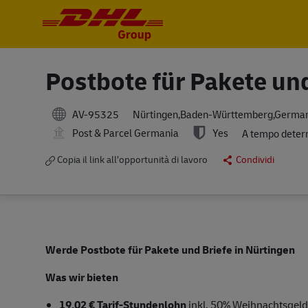
-
-
Postbote für Pakete un
AV-95325
Nürtingen,Baden-Württemberg,Germa
Post & Parcel Germania
Yes
A tempo deter
Copia il link all’opportunità di lavoro
Condividi
Werde Postbote für Pakete und Briefe in Nürtingen
Was wir bieten
19,02 € Tarif-Stundenlohn
inkl. 50% Weihnachtsgeld