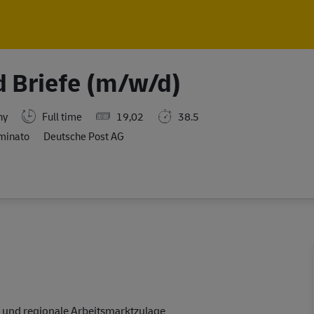
Skip to main content
Skip to main content
d Briefe (m/w/d)
Full time
19,02
38.5
ny
minato
Deutsche Post AG
 und regionale Arbeitsmarktzulage