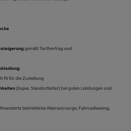
oche
tssteigerung
gemäß Tarifvertrag und
skleidung
 fit für die Zustellung
hkeiten
(bspw. Standortleiter) bei guten Leistungen und
finanzierte betriebliche Altersvorsorge, Fahrradleasing,