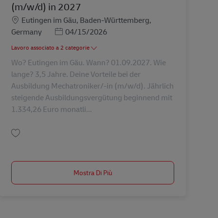
(m/w/d) in 2027
Sede
Eutingen im Gäu, Baden-Württemberg,
Posted Date
Germany
04/15/2026
Lavoro associato a 2 categorie
Wo? Eutingen im Gäu. Wann? 01.09.2027. Wie
lange? 3,5 Jahre. Deine Vorteile bei der
Ausbildung Mechatroniker/-in (m/w/d). Jährlich
steigende Ausbildungsvergütung beginnend mit
1.334,26 Euro monatli...
Salva Ausbildung Mechatroniker/-in (m/w/d) in 2027 AV-347940
Mostra Di Più