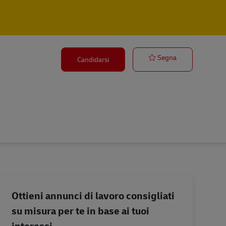
Postbote für 
Segna
Candidarsi
Ottieni annunci di lavoro consigliati
su misura per te in base ai tuoi
interessi.