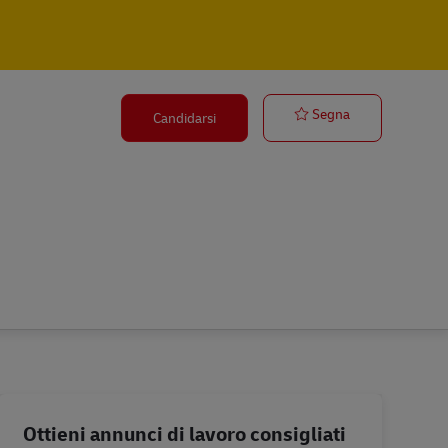
Postbote für 
Segna
Candidarsi
Ottieni annunci di lavoro consigliati