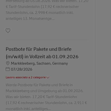
Merseburg ab 03.08.2026. Was wir bieten. 17,20
€ Tarif-Stundenlohn (17,92 € rechnerischer
Stundenlohn, ca. 2.998 € monatlich inkl.
anteiliges 13. Monatsentge...
Salva Postbote für Pakete und Briefe (m/w/d) ab 03.08.2026 AV-360768
Postbote für Pakete und Briefe
(m/w/d) in Vollzeit ab 01.09.2026
Sede
Markkleeberg, Sachsen, Germany
Posted Date
07/28/2026
Lavoro associato a 2 categorie
Werde Postbote für Pakete und Briefe in
Markkleeberg und Umgebung ab 01.09.2026.
Was wir bieten. 17,20 € Tarif-Stundenlohn
(17,92 € rechnerischer Stundenlohn, ca. 2.911 €
monatlich inkl. anteiliges...