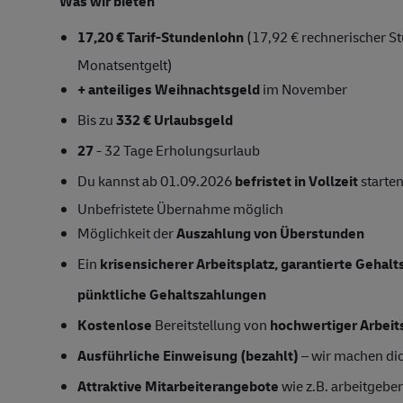
Was wir bieten
17,20 € Tarif-Stundenlohn
(17,92 € rechnerischer St
Monatsentgelt)
+ anteiliges Weihnachtsgeld
im November
Bis zu
332 € Urlaubsgeld
27
- 32 Tage Erholungsurlaub
Du kannst ab 01.09.2026
befristet in Vollzeit
starte
Unbefristete Übernahme
möglich
Möglichkeit der
Auszahlung von Überstunden
Ein
krisensicherer Arbeitsplatz, garantierte Gehal
pünktliche Gehaltszahlungen
Kostenlose
Bereitstellung von
hochwertiger Arbeit
Ausführliche Einweisung (bezahlt)
– wir machen dich
Attraktive Mitarbeiterangebote
wie z.B. arbeitgeber