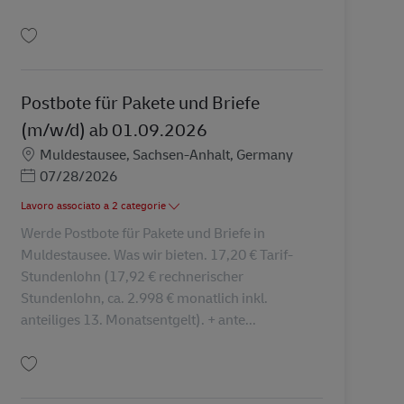
Salva Postbote für Pakete und Briefe (m/w/d) in Vollzeit ab 01.09.2026 AV-3
Postbote für Pakete und Briefe
(m/w/d) ab 01.09.2026
Sede
Muldestausee, Sachsen-Anhalt, Germany
Posted Date
07/28/2026
Lavoro associato a 2 categorie
Werde Postbote für Pakete und Briefe in
Muldestausee. Was wir bieten. 17,20 € Tarif-
Stundenlohn (17,92 € rechnerischer
Stundenlohn, ca. 2.998 € monatlich inkl.
anteiliges 13. Monatsentgelt). + ante...
Salva Postbote für Pakete und Briefe (m/w/d) ab 01.09.2026 AV-362840