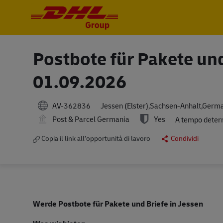
-
-
Postbote für Pakete un
01.09.2026
AV-362836
Jessen (Elster),Sachsen-Anhalt,Germ
Post & Parcel Germania
Yes
A tempo deter
Copia il link all’opportunità di lavoro
Condividi
Werde Postbote für Pakete und Briefe in Jessen