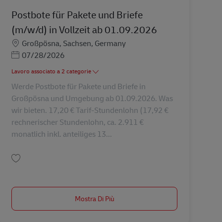
Postbote für Pakete und Briefe
(m/w/d) in Vollzeit ab 01.09.2026
Sede
Großpösna, Sachsen, Germany
Posted Date
07/28/2026
Lavoro associato a 2 categorie
Werde Postbote für Pakete und Briefe in
Großpösna und Umgebung ab 01.09.2026. Was
wir bieten. 17,20 € Tarif-Stundenlohn (17,92 €
rechnerischer Stundenlohn, ca. 2.911 €
monatlich inkl. anteiliges 13...
Salva Postbote für Pakete und Briefe (m/w/d) in Vollzeit ab 01.09.2026 AV-3
Mostra Di Più