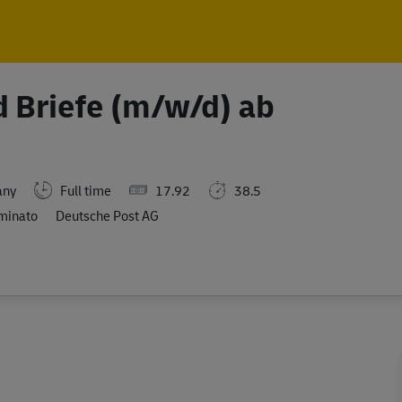
Skip to main content
Skip to main content
d Briefe (m/w/d) ab
Full time
17.92
38.5
any
minato
Deutsche Post AG