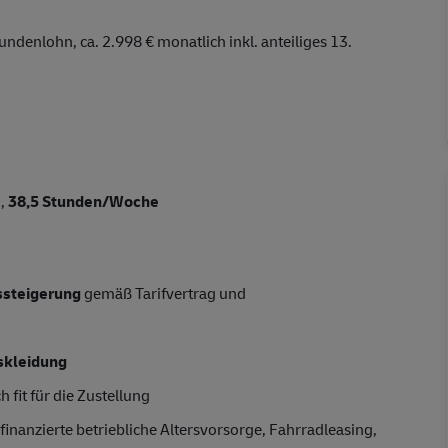
undenlohn, ca. 2.998 € monatlich inkl. anteiliges 13.
n,
38,5 Stunden/Woche
tssteigerung
gemäß Tarifvertrag und
skleidung
 fit für die Zustellung
finanzierte betriebliche Altersvorsorge, Fahrradleasing,