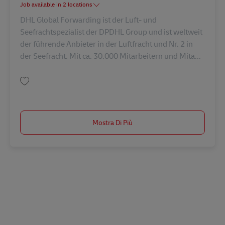
Job available in 2 locations
DHL Global Forwarding ist der Luft- und
Seefrachtspezialist der DPDHL Group und ist weltweit
der führende Anbieter in der Luftfracht und Nr. 2 in
der Seefracht. Mit ca. 30.000 Mitarbeitern und Mita...
Salva Kaufmännischer Sachbearbeiter Luftfracht Export (m/w/d) AV-3604
Mostra Di Più