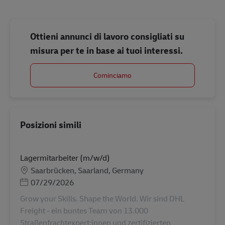
Ottieni annunci di lavoro consigliati su
misura per te in base ai tuoi interessi.
Cominciamo
Posizioni simili
Lagermitarbeiter (m/w/d)
Sede
Saarbrücken, Saarland, Germany
Posted Date
07/29/2026
Grow your Skills. Shape the World. Wir sind DHL
Freight - ein buntes Team von 13.000
Straßenfrachtexpert:innen und zertifizierten