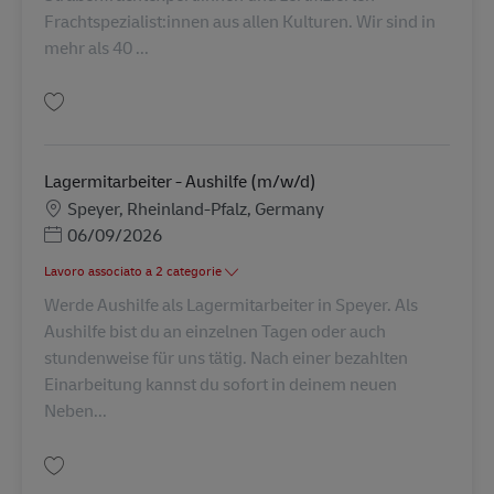
Frachtspezialist:innen aus allen Kulturen. Wir sind in
mehr als 40 ...
Salva Lagermitarbeiter (m/w/d) AV-350849
Lagermitarbeiter - Aushilfe (m/w/d)
Sede
Speyer, Rheinland-Pfalz, Germany
Posted Date
06/09/2026
Lavoro associato a 2 categorie
Werde Aushilfe als Lagermitarbeiter in Speyer. Als
Aushilfe bist du an einzelnen Tagen oder auch
stundenweise für uns tätig. Nach einer bezahlten
Einarbeitung kannst du sofort in deinem neuen
Neben...
Salva Lagermitarbeiter - Aushilfe (m/w/d) AV-26991