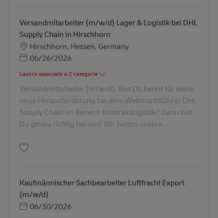
Versandmitarbeiter (m/w/d) Lager & Logistik bei DHL
Supply Chain in Hirschhorn
Sede
Hirschhorn, Hessen, Germany
Posted Date
06/26/2026
Lavoro associato a 2 categorie
Versandmitarbeiter (m/w/d). Bist Du bereit für deine
neue Herausforderung bei dem Weltmarktführer DHL
Supply Chain im Bereich Kontraktlogistik? Dann bist
Du genau richtig bei uns! Wir bieten unsere...
Salva Versandmitarbeiter (m/w/d) Lager & Logistik bei DHL Supply Chain 
Kaufmännischer Sachbearbeiter Luftfracht Export
(m/w/d)
Posted Date
06/30/2026