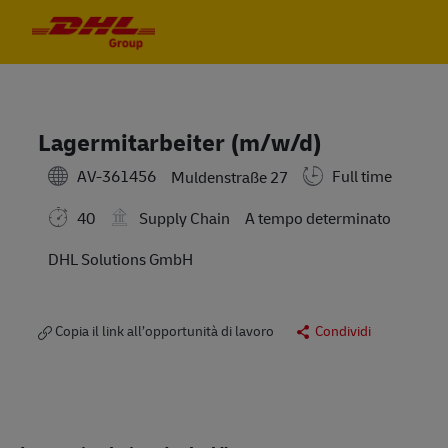
Skip to main content
Skip to main content
-
-
Lagermitarbeiter (m/w/d)
AV-361456
Full time
Muldenstraße 27
40
Supply Chain
A tempo determinato
DHL Solutions GmbH
Copia il link all’opportunità di lavoro
Condividi