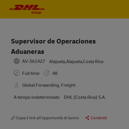
Skip to main content
Skip to main content
-
-
Supervisor de Operaciones
Aduaneras
AV-361427
Alajuela,Alajuela,Costa Rica
Full time
48
Global Forwarding, Freight
A tempo indeterminato
DHL (Costa Rica) S.A.
Copia il link all’opportunità di lavoro
Condividi