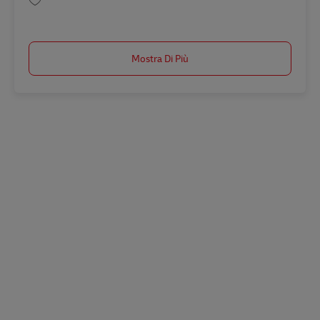
Salva Assistant Sales AV-359294
Mostra Di Più