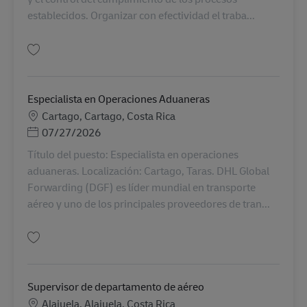
establecidos. Organizar con efectividad el traba...
Salva Supervisor 1 AV-364543
Especialista en Operaciones Aduaneras
Sede
Cartago, Cartago, Costa Rica
Posted Date
07/27/2026
Título del puesto: Especialista en operaciones
aduaneras. Localización: Cartago, Taras. DHL Global
Forwarding (DGF) es líder mundial en transporte
aéreo y uno de los principales proveedores de tran...
Salva Especialista en Operaciones Aduaneras AV-366565
Supervisor de departamento de aéreo
Sede
Alajuela, Alajuela, Costa Rica