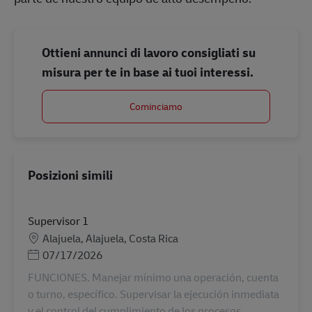
Ottieni annunci di lavoro consigliati su
misura per te in base ai tuoi interessi.
Cominciamo
Posizioni simili
Supervisor 1
Sede
Alajuela, Alajuela, Costa Rica
Posted Date
07/17/2026
FUNCIONES. Manejar mínimo una operación, cuenta
o turno, específico. Supervisar la ejecución inmediata
y el control del cumplimiento de los procesos