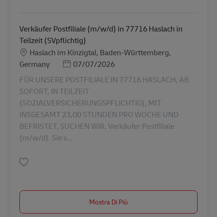
Salva Verkäufer Postfiliale (m/w/d) in 79232 March in Teilzeit (SVpflichtig
Verkäufer Postfiliale (m/w/d) in 77716 Haslach in
Teilzeit (SVpflichtig)
Sede
Haslach im Kinzigtal, Baden-Württemberg,
Posted Date
Germany
07/07/2026
FÜR UNSERE POSTFILIALE IN 77716 HASLACH, AB
SOFORT, IN TEILZEIT
(SOZIALVERSICHERUNGSPFLICHTIG), MIT
INSGESAMT 23,00 STUNDEN PRO WOCHE UND
BEFRISTET, SUCHEN WIR. Verkäufer Postfiliale
(m/w/d). Sie s...
Salva Verkäufer Postfiliale (m/w/d) in 77716 Haslach in Teilzeit (SVpflichti
Mostra Di Più