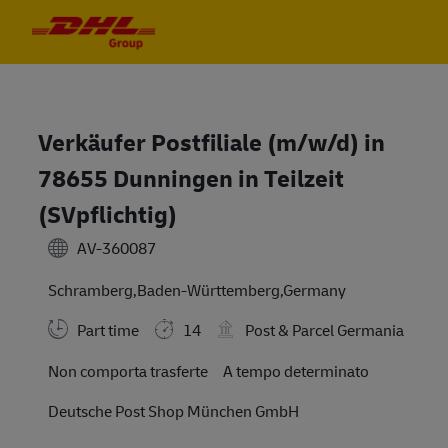
Skip to main content
Skip to main content
-
-
Verkäufer Postfiliale (m/w/d) in
78655 Dunningen in Teilzeit
(SVpflichtig)
AV-360087
Schramberg,Baden-Württemberg,Germany
Part time
14
Post & Parcel Germania
Travel Required
Non comporta trasferte
A tempo determinato
Deutsche Post Shop München GmbH