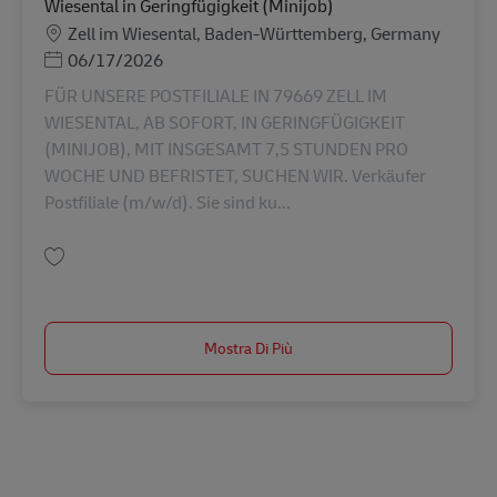
Wiesental in Geringfügigkeit (Minijob)
Sede
Zell im Wiesental, Baden-Württemberg, Germany
Posted Date
06/17/2026
FÜR UNSERE POSTFILIALE IN 79669 ZELL IM
WIESENTAL, AB SOFORT, IN GERINGFÜGIGKEIT
(MINIJOB), MIT INSGESAMT 7,5 STUNDEN PRO
WOCHE UND BEFRISTET, SUCHEN WIR. Verkäufer
Postfiliale (m/w/d). Sie sind ku...
Salva Verkäufer Postfiliale (m/w/d) in 79669 Zell im Wiesental in Geringfü
Mostra Di Più