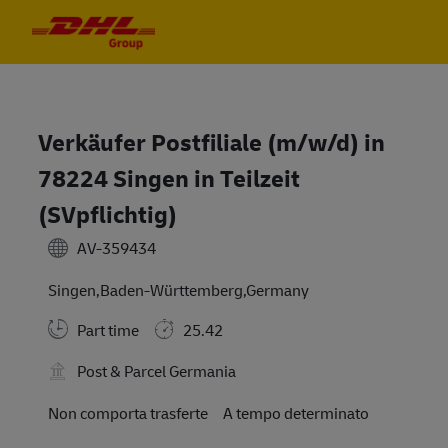
Skip to main content
Skip to main content
-
-
Verkäufer Postfiliale (m/w/d) in
78224 Singen in Teilzeit
(SVpflichtig)
AV-359434
Singen,Baden-Württemberg,Germany
Part time
25.42
Post & Parcel Germania
Travel Required
Non comporta trasferte
A tempo determinato