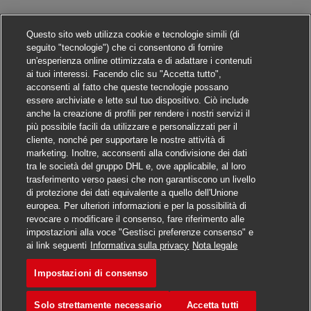
Questo sito web utilizza cookie e tecnologie simili (di
seguito "tecnologie") che ci consentono di fornire
un'esperienza online ottimizzata e di adattare i contenuti
ai tuoi interessi. Facendo clic su "Accetta tutto",
acconsenti al fatto che queste tecnologie possano
essere archiviate e lette sul tuo dispositivo. Ciò include
anche la creazione di profili per rendere i nostri servizi il
più possibile facili da utilizzare e personalizzati per il
cliente, nonché per supportare le nostre attività di
marketing. Inoltre, acconsenti alla condivisione dei dati
tra le società del gruppo DHL e, ove applicabile, al loro
trasferimento verso paesi che non garantiscono un livello
di protezione dei dati equivalente a quello dell'Unione
europea. Per ulteriori informazioni e per la possibilità di
revocare o modificare il consenso, fare riferimento alle
impostazioni alla voce "Gestisci preferenze consenso" e
Candidarsi
ai link seguenti
Informativa sulla privacy
Nota legale
Impostazioni di consenso
Verkäufer Postfiliale (m/w/d)
Segna
Solo strettamente necessario
Accetta tutti