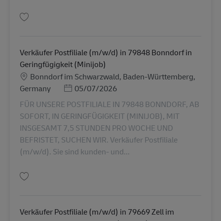
Salva Verkäufer Postfiliale (m/w/d) in 79807 Lottstetten in Geringfügigkei
Verkäufer Postfiliale (m/w/d) in 79848 Bonndorf in
Geringfügigkeit (Minijob)
Sede
Bonndorf im Schwarzwald, Baden-Württemberg,
Posted Date
Germany
05/07/2026
FÜR UNSERE POSTFILIALE IN 79848 BONNDORF, AB
SOFORT, IN GERINGFÜGIGKEIT (MINIJOB), MIT
INSGESAMT 7,5 STUNDEN PRO WOCHE UND
BEFRISTET, SUCHEN WIR. Verkäufer Postfiliale
(m/w/d). Sie sind kunden- und...
Salva Verkäufer Postfiliale (m/w/d) in 79848 Bonndorf in Geringfügigkeit 
Verkäufer Postfiliale (m/w/d) in 79669 Zell im