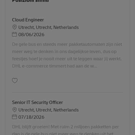
Cloud Engineer
Sede
Utrecht, Utrecht, Netherlands
Posted Date
08/06/2026
De gele bus en steeds meer pakketautomaten zijn niet
meer weg te denken in ons dagelijkse leven, dus op
feestjes hoef je nooit meer uit te leggen waar jij werkt.
DHL e-commerce timmert had aan de w...
Salva Cloud Engineer AV-286776
Senior IT Security Officer
Sede
Utrecht, Utrecht, Netherlands
Posted Date
07/18/2026
DHL blijft groeien! Met ruim 2 miljoen pakketten per
dag is de gele bus niet meer weg te denken uit het