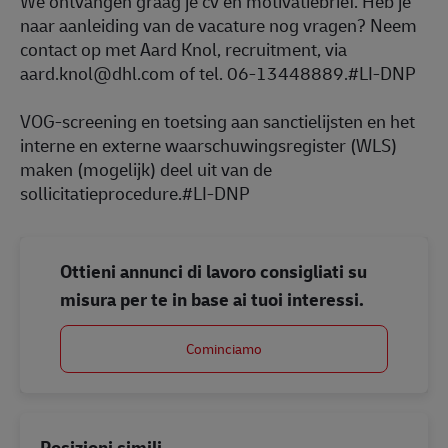
We ontvangen graag je cv en motivatiebrief. Heb je
naar aanleiding van de vacature nog vragen? Neem
contact op met Aard Knol, recruitment, via
aard.knol@dhl.com
of tel. 06-13448889.
#LI-DNP
VOG-screening en toetsing aan sanctielijsten en het
interne en externe waarschuwingsregister (WLS)
maken (mogelijk) deel uit van de
sollicitatieprocedure.
#LI-DNP
Ottieni annunci di lavoro consigliati su
misura per te in base ai tuoi interessi.
Cominciamo
Posizioni simili