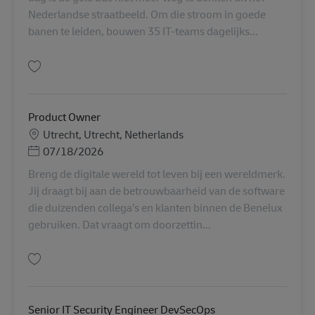
Nederlandse straatbeeld. Om die stroom in goede
banen te leiden, bouwen 35 IT-teams dagelijks...
Salva Senior IT Security Officer AV-330285
Product Owner
Sede
Utrecht, Utrecht, Netherlands
Posted Date
07/18/2026
Breng de digitale wereld tot leven bij een wereldmerk.
Jij draagt bij aan de betrouwbaarheid van de software
die duizenden collega’s en klanten binnen de Benelux
gebruiken. Dat vraagt om doorzettin...
Salva Product Owner AV-358767
Senior IT Security Engineer DevSecOps