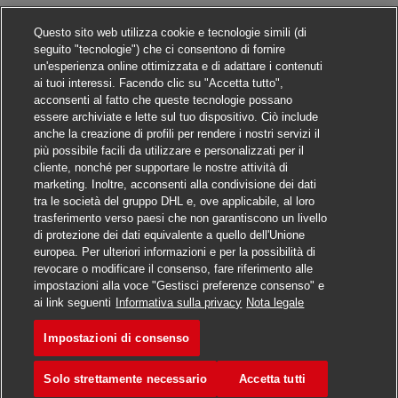
Questo sito web utilizza cookie e tecnologie simili (di
seguito "tecnologie") che ci consentono di fornire
un'esperienza online ottimizzata e di adattare i contenuti
ai tuoi interessi. Facendo clic su "Accetta tutto",
acconsenti al fatto che queste tecnologie possano
essere archiviate e lette sul tuo dispositivo. Ciò include
anche la creazione di profili per rendere i nostri servizi il
più possibile facili da utilizzare e personalizzati per il
cliente, nonché per supportare le nostre attività di
marketing. Inoltre, acconsenti alla condivisione dei dati
tra le società del gruppo DHL e, ove applicabile, al loro
trasferimento verso paesi che non garantiscono un livello
di protezione dei dati equivalente a quello dell'Unione
europea. Per ulteriori informazioni e per la possibilità di
revocare o modificare il consenso, fare riferimento alle
impostazioni alla voce "Gestisci preferenze consenso" e
Candidarsi
ai link seguenti
Informativa sulla privacy
Nota legale
Impostazioni di consenso
Senior Windows Server Eng
Segna
Solo strettamente necessario
Accetta tutti