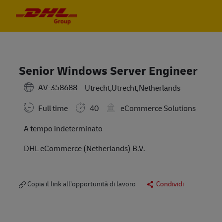
Skip to main content
Skip to main content
-
-
Senior Windows Server Engineer
AV-358688
Utrecht,Utrecht,Netherlands
Full time
40
eCommerce Solutions
A tempo indeterminato
DHL eCommerce (Netherlands) B.V.
Copia il link all’opportunità di lavoro
Condividi