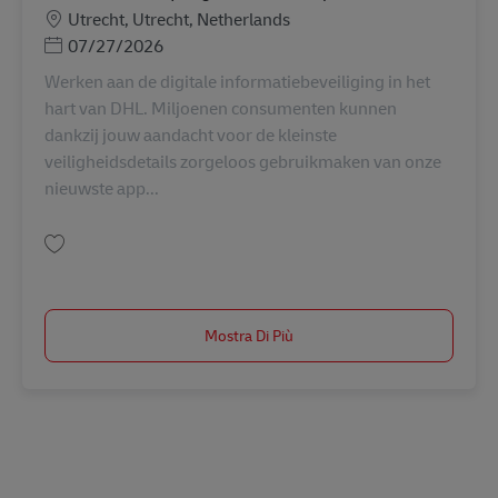
Sede
Utrecht, Utrecht, Netherlands
Posted Date
07/27/2026
Werken aan de digitale informatiebeveiliging in het
hart van DHL. Miljoenen consumenten kunnen
dankzij jouw aandacht voor de kleinste
veiligheidsdetails zorgeloos gebruikmaken van onze
nieuwste app...
Salva Senior IT Security Engineer DevSecOps AV-361369
Mostra Di Più