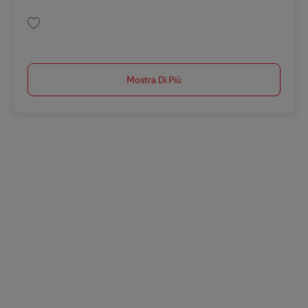
Salva Scala developer AV-358768
Mostra Di Più