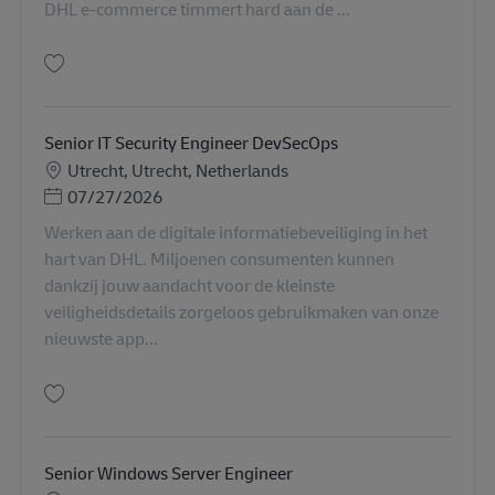
DHL e-commerce timmert hard aan de ...
Salva Senior Technical Support Engineer (Linux & Automation) AV-357031
Senior IT Security Engineer DevSecOps
Sede
Utrecht, Utrecht, Netherlands
Posted Date
07/27/2026
Werken aan de digitale informatiebeveiliging in het
hart van DHL. Miljoenen consumenten kunnen
dankzij jouw aandacht voor de kleinste
veiligheidsdetails zorgeloos gebruikmaken van onze
nieuwste app...
Salva Senior IT Security Engineer DevSecOps AV-361369
Senior Windows Server Engineer