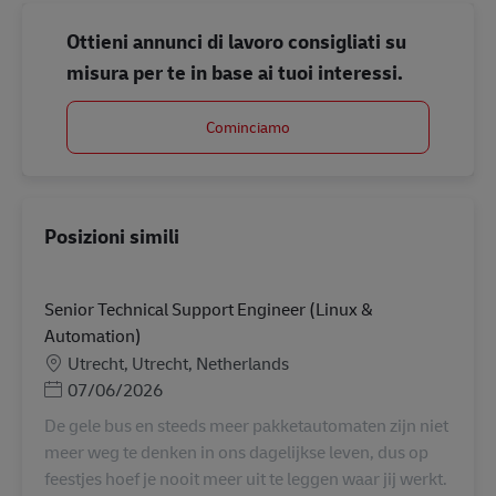
Ottieni annunci di lavoro consigliati su
misura per te in base ai tuoi interessi.
Cominciamo
Posizioni simili
Senior Technical Support Engineer (Linux &
Automation)
Sede
Utrecht, Utrecht, Netherlands
Posted Date
07/06/2026
De gele bus en steeds meer pakketautomaten zijn niet
meer weg te denken in ons dagelijkse leven, dus op
feestjes hoef je nooit meer uit te leggen waar jij werkt.