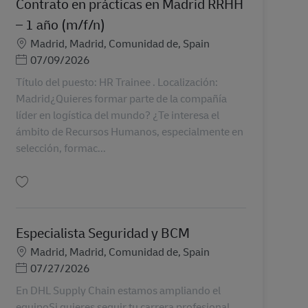
Contrato en prácticas en Madrid RRHH
– 1 año (m/f/n)
Sede
Madrid, Madrid, Comunidad de, Spain
Posted Date
07/09/2026
Título del puesto: HR Trainee . Localización:
Madrid¿Quieres formar parte de la compañía
líder en logística del mundo? ¿Te interesa el
ámbito de Recursos Humanos, especialmente en
selección, formac...
Salva Contrato en prácticas en Madrid RRHH – 1 año (m/f/n) AV-362070
Especialista Seguridad y BCM
Sede
Madrid, Madrid, Comunidad de, Spain
Posted Date
07/27/2026
En DHL Supply Chain estamos ampliando el
equipoSi quieres seguir tu carrera profesional