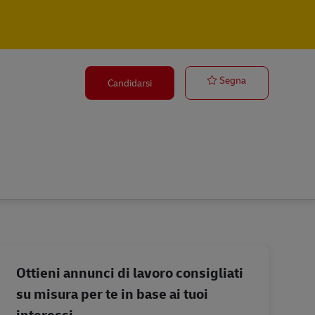
Team Leader 
Segna
Candidarsi
Ottieni annunci di lavoro consigliati
su misura per te in base ai tuoi
interessi.