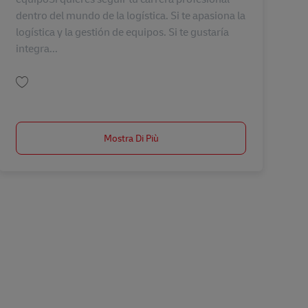
dentro del mundo de la logística. Si te apasiona la
logística y la gestión de equipos. Si te gustaría
integra...
Salva Especialista Seguridad y BCM AV-360216
Mostra Di Più