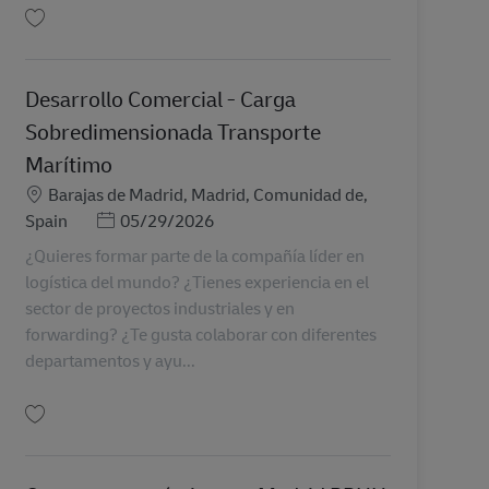
Salva Ingeniero/a de Gestión AV-360675
Desarrollo Comercial - Carga
Sobredimensionada Transporte
Marítimo
Sede
Barajas de Madrid, Madrid, Comunidad de,
Posted Date
Spain
05/29/2026
¿Quieres formar parte de la compañía líder en
logística del mundo? ¿Tienes experiencia en el
sector de proyectos industriales y en
forwarding? ¿Te gusta colaborar con diferentes
departamentos y ayu...
Salva Desarrollo Comercial - Carga Sobredimensionada Transporte Marítimo