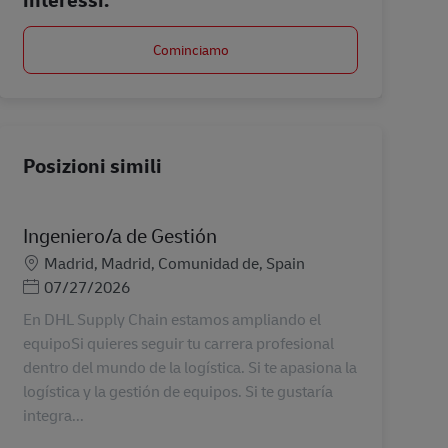
Cominciamo
Posizioni simili
Ingeniero/a de Gestión
Sede
Madrid, Madrid, Comunidad de, Spain
Posted Date
07/27/2026
En DHL Supply Chain estamos ampliando el
equipoSi quieres seguir tu carrera profesional
dentro del mundo de la logística. Si te apasiona la
logística y la gestión de equipos. Si te gustaría
integra...