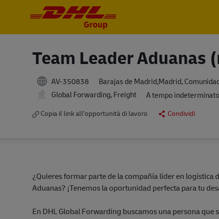
-
-
Team Leader Aduanas (
AV-350838
Barajas de Madrid,Madrid, Comunidad
Global Forwarding, Freight
A tempo indeterminat
Copia il link all’opportunità di lavoro
Condividi
¿Quieres formar parte de la compañía líder en logístic
Aduanas? ¡Tenemos la oportunidad perfecta para tu desa
En DHL Global Forwarding buscamos una persona que se