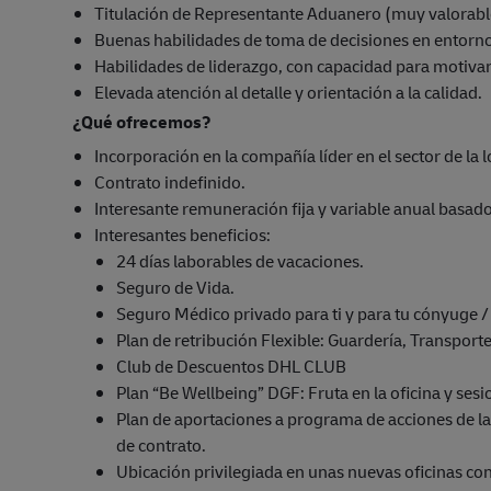
Titulación de Representante Aduanero (muy valorabl
Buenas habilidades de toma de decisiones en entorno
Habilidades de liderazgo, con capacidad para motivar
Elevada atención al detalle y orientación a la calidad.
¿Qué ofrecemos?
Incorporación en la compañía líder en el sector de la l
Contrato indefinido.
Interesante remuneración fija y variable anual basado
Interesantes beneficios:
24 días laborables de vacaciones.
Seguro de Vida.
Seguro Médico privado para ti y para tu cónyuge 
Plan de retribución Flexible: Guardería, Transport
Club de Descuentos DHL CLUB
Plan “Be Wellbeing” DGF: Fruta en la oficina y ses
Plan de aportaciones a programa de acciones de la
de contrato.
Ubicación privilegiada en unas nuevas oficinas co