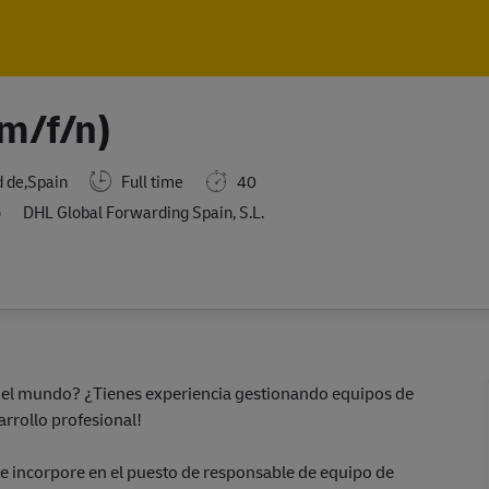
Skip to main content
Skip to main content
m/f/n)
Full time
40
 de,Spain
o
DHL Global Forwarding Spain, S.L.
a del mundo? ¿Tienes experiencia gestionando equipos de
rrollo profesional!
 incorpore en el puesto de responsable de equipo de