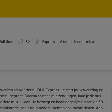
Skip to main content
Skip to main content
ull time
32
Express
A tempo indeterminato
 werken als koerier bij DHL Express. Je start jouw werkdag op
rdt bijgepraat. Daarna sorteer je je zendingen, laad je de bus
voriete muziek aan. Je bezorgt en haalt dagelijks tussen de 50
dministratie, zoals douanedocumenten en vrachtbrieven. Aan