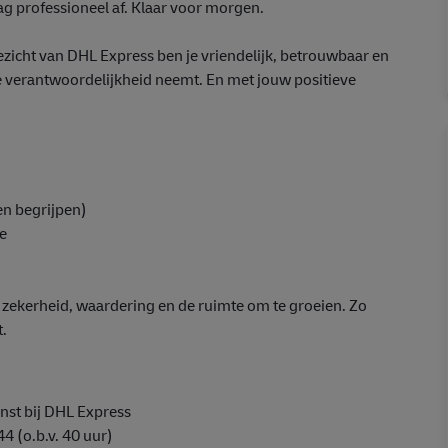
w dag professioneel af. Klaar voor morgen.
 gezicht van DHL Express ben je vriendelijk, betrouwbaar en
je verantwoordelijkheid neemt. En met jouw positieve
en begrijpen)
ce
je zekerheid, waardering en de ruimte om te groeien. Zo
t.
enst bij DHL Express
44
(o.b.v. 40 uur)