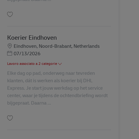
Salva Koerier Breda AV-348454
Koerier Eindhoven
Sede
Eindhoven, Noord-Brabant, Netherlands
Posted Date
07/13/2026
Lavoro associato a 2 categorie
Elke dag op pad, onderweg naar tevreden
klanten, dát is werken als koerier bij DHL
Express. Je start jouw werkdag op het service
center, waar je tijdens de ochtendbriefing wordt
bijgepraat. Daarna ...
Salva Koerier Eindhoven AV-348483