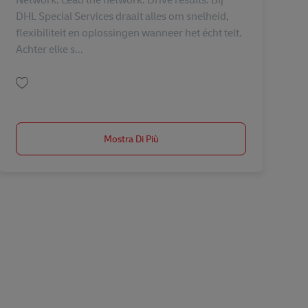
DHL Special Services draait alles om snelheid,
flexibiliteit en oplossingen wanneer het écht telt.
Achter elke s...
Salva Senior Teamleader Dispatch & Transport Network AV-353874
Mostra Di Più