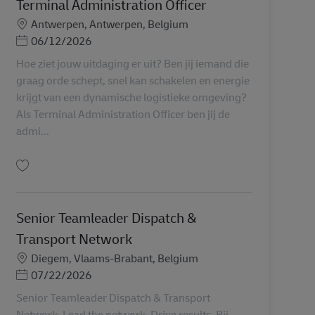
Terminal Administration Officer
Sede
Antwerpen, Antwerpen, Belgium
Posted Date
06/12/2026
Hoe ziet jouw uitdaging er uit? Ben jij iemand die
graag orde schept, snel kan schakelen en energie
krijgt van een dynamische logistieke omgeving?
Als Terminal Administration Officer ben jij de
admi...
Salva Terminal Administration Officer AV-358571
Senior Teamleader Dispatch &
Transport Network
Sede
Diegem, Vlaams-Brabant, Belgium
Posted Date
07/22/2026
Senior Teamleader Dispatch & Transport
Network. Lead the network. Drive results. Bij