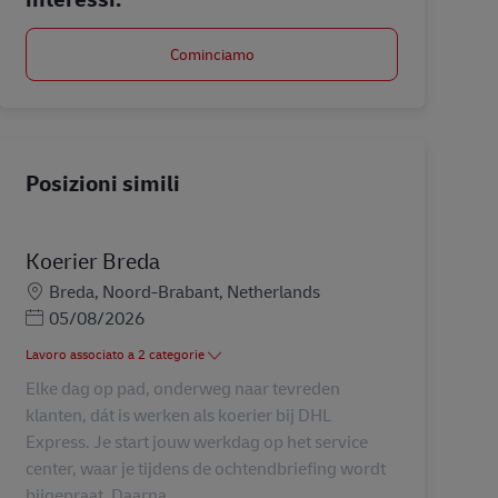
Cominciamo
Posizioni simili
Koerier Breda
Sede
Breda, Noord-Brabant, Netherlands
Posted Date
05/08/2026
Lavoro associato a 2 categorie
Elke dag op pad, onderweg naar tevreden
klanten, dát is werken als koerier bij DHL
Express. Je start jouw werkdag op het service
center, waar je tijdens de ochtendbriefing wordt
bijgepraat. Daarna ...