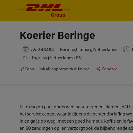
-
-
Koerier Beringe
AV-348484
F
Beringe,Limburg,Netherlands
DHL Express (Netherlands) B.V.
Copia il link all’opportunità di lavoro
Condividi
Elke dag op pad, onderweg naar tevreden klanten, dát is
het service center, waar je tijdens de ochtendbriefing wo
in en ga je op weg, met een goed humeur, koffie en je fa
en 80 zendingen op, en verzorgt ook de bijbehorende a