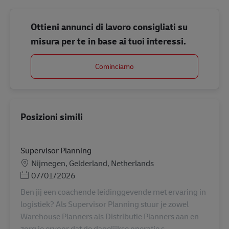
Ottieni annunci di lavoro consigliati su
misura per te in base ai tuoi interessi.
Cominciamo
Posizioni simili
Supervisor Planning
Sede
Nijmegen, Gelderland, Netherlands
Posted Date
07/01/2026
Ben jij een coachende leidinggevende met ervaring in
logistiek? Als Supervisor Planning stuur je zowel
Warehouse Planners als Distributie Planners aan en
zorg je ervoor dat de dagelijkse operatie s...