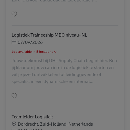
Salva Supervisor Planning AV-361592
Logistiek Traineeship MBO niveau- NL
Posted Date
07/09/2026
Job available in 5 locations
Jouw toekomst bij DHL Supply Chain begint hier. Ben
jij klaar om jouw carrière in de logistiek te starten en
wil je jezelf ontwikkelen tot leidinggevende of
specialist in een dynamische en internat...
Salva Logistiek Traineeship MBO niveau- NL AV-350353
Teamleider Logistiek
Sede
Dordrecht, Zuid-Holland, Netherlands