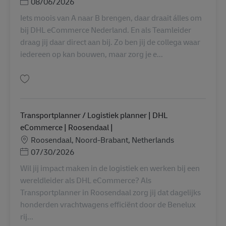
Posted Date
08/06/2026
Iets moois van A naar B brengen, daar draait álles om
bij DHL eCommerce Nederland. En als Teamleider
draag jij daar direct aan bij. Zo ben jij de collega waar
iedereen op kan bouwen, maar zorg je e...
Salva Teamleider Logistiek AV-315075
Transportplanner / Logistiek planner | DHL
eCommerce | Roosendaal |
Sede
Roosendaal, Noord-Brabant, Netherlands
Posted Date
07/30/2026
Wil jij impact maken in de logistiek en werken bij een
wereldleider als DHL eCommerce? Als
Transportplanner in Roosendaal zorg jij dat dagelijks
honderden vrachtwagens efficiënt door de Benelux
rij...