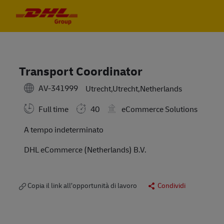
Skip to main content
Skip to main content
-
-
Transport Coordinator
AV-341999
Utrecht,Utrecht,Netherlands
Full time
40
eCommerce Solutions
A tempo indeterminato
DHL eCommerce (Netherlands) B.V.
Copia il link all’opportunità di lavoro
Condividi