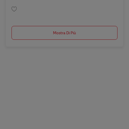
Salva Transportplanner / Logistiek planner | DHL eCommerce | Roosendaal
Mostra Di Più