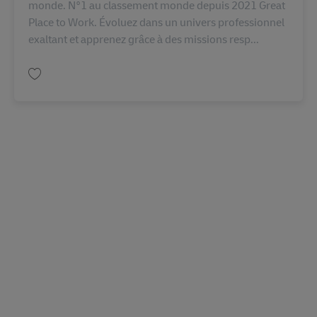
monde. N°1 au classement monde depuis 2021 Great
Place to Work. Évoluez dans un univers professionnel
exaltant et apprenez grâce à des missions resp...
Salva Chef de Secteur / Equipe Transport (H/F) Strasbourg AV-359664