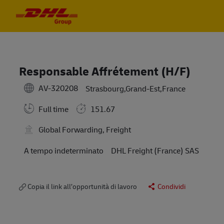
Skip to main content
Skip to main content
-
-
Responsable Affrétement (H/F)
AV-320208
Strasbourg,Grand-Est,France
Full time
151.67
Global Forwarding, Freight
A tempo indeterminato
DHL Freight (France) SAS
Copia il link all’opportunità di lavoro
Condividi