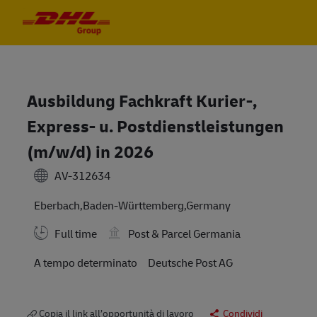
Skip to main content
Skip to main content
-
-
Ausbildung Fachkraft Kurier-,
Express- u. Postdienstleistungen
(m/w/d) in 2026
AV-312634
Eberbach,Baden-Württemberg,Germany
Full time
Post & Parcel Germania
A tempo determinato
Deutsche Post AG
Copia il link all’opportunità di lavoro
Condividi