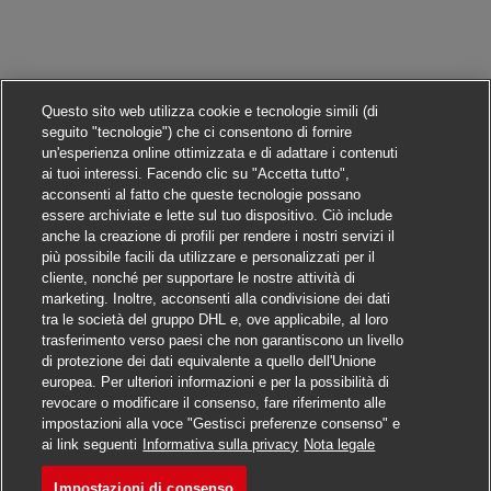
Questo sito web utilizza cookie e tecnologie simili (di
seguito "tecnologie") che ci consentono di fornire
un'esperienza online ottimizzata e di adattare i contenuti
ai tuoi interessi. Facendo clic su "Accetta tutto",
acconsenti al fatto che queste tecnologie possano
essere archiviate e lette sul tuo dispositivo. Ciò include
anche la creazione di profili per rendere i nostri servizi il
più possibile facili da utilizzare e personalizzati per il
cliente, nonché per supportare le nostre attività di
marketing. Inoltre, acconsenti alla condivisione dei dati
tra le società del gruppo DHL e, ove applicabile, al loro
trasferimento verso paesi che non garantiscono un livello
di protezione dei dati equivalente a quello dell'Unione
europea. Per ulteriori informazioni e per la possibilità di
revocare o modificare il consenso, fare riferimento alle
impostazioni alla voce "Gestisci preferenze consenso" e
Candidarsi
ai link seguenti
Informativa sulla privacy
Nota legale
Impostazioni di consenso