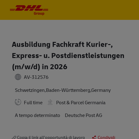
Skip to main content
Skip to main content
-
-
Ausbildung Fachkraft Kurier-,
Express- u. Postdienstleistungen
(m/w/d) in 2026
AV-312576
Schwetzingen,Baden-Württemberg,Germany
Full time
Post & Parcel Germania
A tempo determinato
Deutsche Post AG
Copia il link all’opportunità di lavoro
Condividi