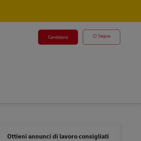
Ausbildung Fac
Segna
Candidarsi
Ottieni annunci di lavoro consigliati