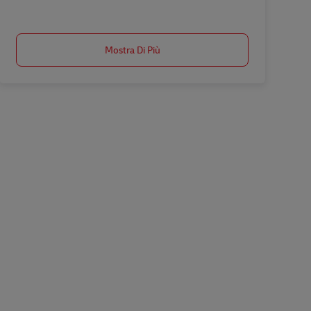
Salva Ausbildung Fachkraft Kurier-, Express- u. Postdienstleistungen (m/w/d
Mostra Di Più