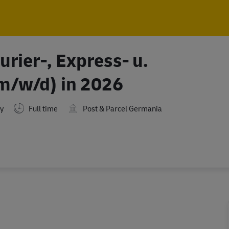
Skip to main content
Skip to main content
rier-, Express- u.
m/w/d) in 2026
Full time
Post & Parcel Germania
y