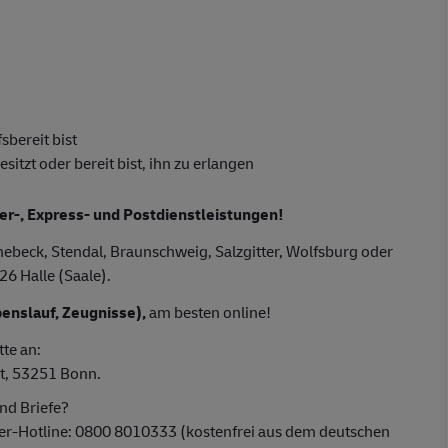
sbereit bist
tzt oder bereit bist, ihn zu erlangen
ier-, Express- und Postdienstleistungen!
beck, Stendal, Braunschweig, Salzgitter, Wolfsburg oder
26 Halle (Saale).
enslauf, Zeugnisse),
am besten online!
tte an:
t, 53251 Bonn.
nd Briefe?
ber-Hotline: 0800 8010333 (kostenfrei aus dem deutschen