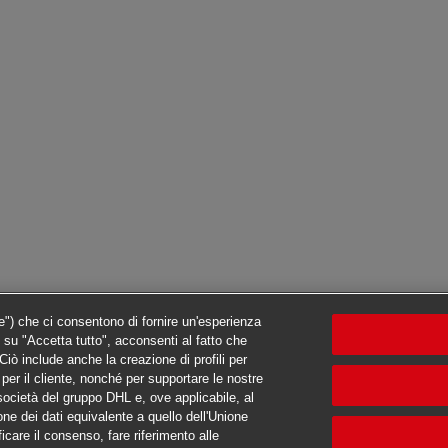
ie") che ci consentono di fornire un'esperienza
c su "Accetta tutto", acconsenti al fatto che
iò include anche la creazione di profili per
ti per il cliente, nonché per supportare le nostre
e società del gruppo DHL e, ove applicabile, al
one dei dati equivalente a quello dell'Unione
ficare il consenso, fare riferimento alle