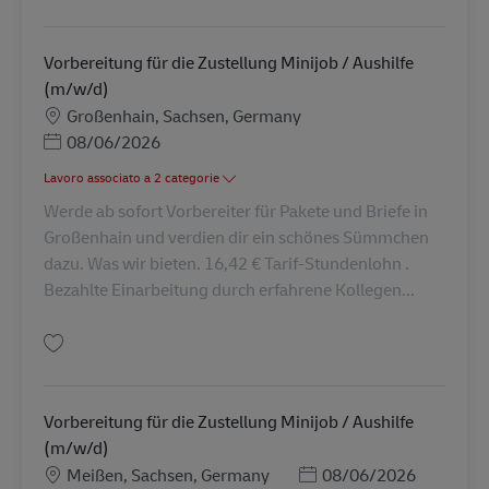
Salva Vorbereitung für die Zustellung Minijob / Aushilfe (m/w/d) AV-30904
Vorbereitung für die Zustellung Minijob / Aushilfe
(m/w/d)
Sede
Großenhain, Sachsen, Germany
Posted Date
08/06/2026
Lavoro associato a 2 categorie
Werde ab sofort Vorbereiter für Pakete und Briefe in
Großenhain und verdien dir ein schönes Sümmchen
dazu. Was wir bieten. 16,42 € Tarif-Stundenlohn .
Bezahlte Einarbeitung durch erfahrene Kollegen...
Salva Vorbereitung für die Zustellung Minijob / Aushilfe (m/w/d) AV-30904
Vorbereitung für die Zustellung Minijob / Aushilfe
(m/w/d)
Sede
Posted Date
Meißen, Sachsen, Germany
08/06/2026