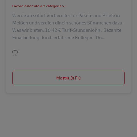
Lavoro associato a 2 categorie
Werde ab sofort Vorbereiter für Pakete und Briefe in
Meißen und verdien dir ein schönes Sümmchen dazu.
Was wir bieten. 16,42 € Tarif-Stundenlohn . Bezahlte
Einarbeitung durch erfahrene Kollegen. Du...
Salva Vorbereitung für die Zustellung Minijob / Aushilfe (m/w/d) AV-30899
Mostra Di Più