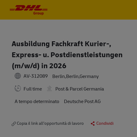
Skip to main content
Skip to main content
-
-
Ausbildung Fachkraft Kurier-,
Express- u. Postdienstleistungen
(m/w/d) in 2026
AV-312089
Berlin,Berlin,Germany
Full time
Post & Parcel Germania
A tempo determinato
Deutsche Post AG
Copia il link all’opportunità di lavoro
Condividi