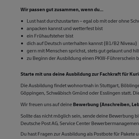
Wir passen gut zusammen, wenn du...
Lust hast durchzustarten – egal ob mit oder ohne Sc
anpacken kannst und wetterfest bist
ein Frühaufsteher bist
dich auf Deutsch unterhalten kannst (B1/B2 Niveau)
gern mit Menschen sprichst, stets gut gelaunt und hilf
zu Beginn der Ausbildung einen PKW-Führerschein besi
Starte mit uns deine Ausbildung zur Fachkraft für Kur
Die Ausbildung findet wohnortnah in Stuttgart, Böblin
Göppingen, Schwäbisch Gmünd oder Esslingen statt. Die 
Wir freuen uns auf deine
Bewerbung (Anschreiben, Leb
Sollte das nicht möglich sein, sende deine Bewerbung bi
Deutsche Post AG, Service Center Bewerbermanagemen
Du hast Fragen zur Ausbildung als Postbote für Pakete u