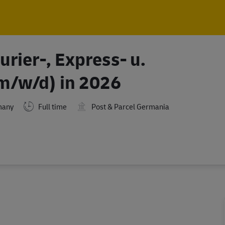
Skip to main content
Skip to main content
rier-, Express- u.
m/w/d) in 2026
Full time
Post & Parcel Germania
many