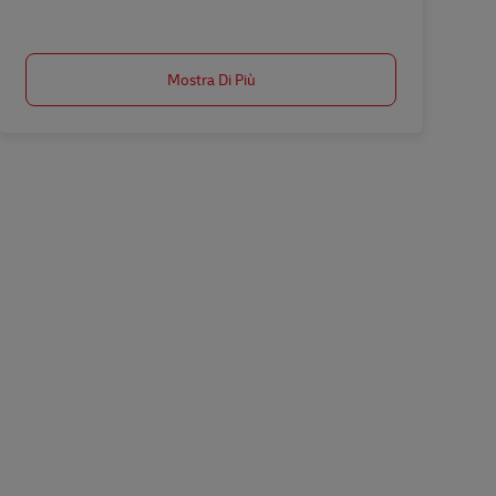
Salva Ausbildung Fachkraft Kurier-, Express- u. Postdienstleistungen (m/w/d
Mostra Di Più