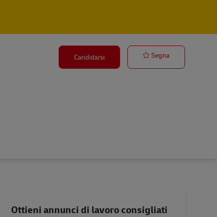
Ausbildung Fac
Segna
Candidarsi
Ottieni annunci di lavoro consigliati