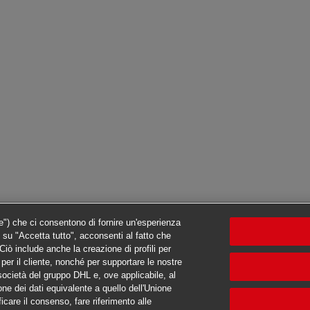
ie") che ci consentono di fornire un'esperienza
c su "Accetta tutto", acconsenti al fatto che
iò include anche la creazione di profili per
ti per il cliente, nonché per supportare le nostre
e società del gruppo DHL e, ove applicabile, al
one dei dati equivalente a quello dell'Unione
ficare il consenso, fare riferimento alle