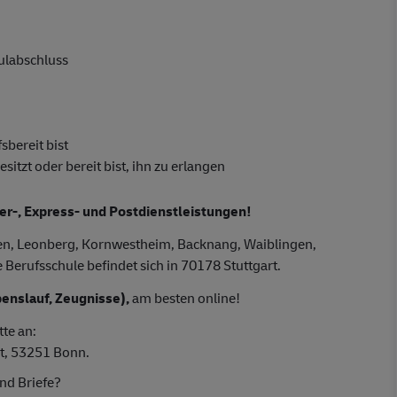
hulabschluss
sbereit bist
tzt oder bereit bist, ihn zu erlangen
ier-, Express- und Postdienstleistungen!
gen, Leonberg, Kornwestheim, Backnang, Waiblingen,
Berufsschule befindet sich in 70178 Stuttgart.
enslauf, Zeugnisse),
am besten online!
tte an:
t, 53251 Bonn.
nd Briefe?