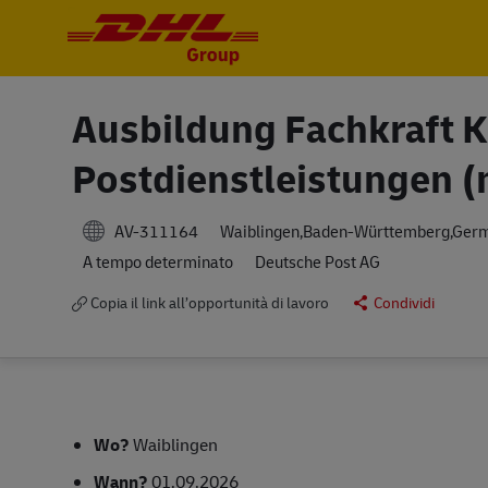
-
-
Ausbildung Fachkraft Ku
Postdienstleistungen (
AV-311164
Waiblingen,Baden-Württemberg,Ger
A tempo determinato
Deutsche Post AG
Copia il link all’opportunità di lavoro
Condividi
Wo?
Waiblingen
Wann?
01.09.2026