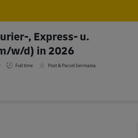
Skip to main content
Skip to main content
rier-, Express- u.
m/w/d) in 2026
Full time
Post & Parcel Germania
y