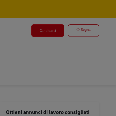
Ausbildung Fac
Segna
Candidarsi
Ottieni annunci di lavoro consigliati