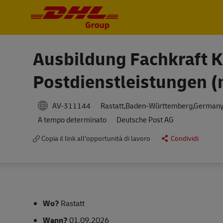
-
-
Ausbildung Fachkraft Ku
Postdienstleistungen (
AV-311144
Rastatt,Baden-Württemberg,German
A tempo determinato
Deutsche Post AG
Copia il link all’opportunità di lavoro
Condividi
Wo?
Rastatt
Wann?
01.09.2026