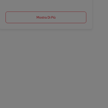
Salva Ausbildung Fachkraft Kurier-, Express- u. Postdienstleistungen (m/w/d
Mostra Di Più