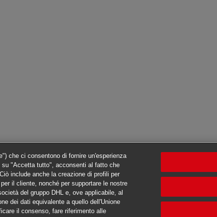
ie") che ci consentono di fornire un'esperienza
c su "Accetta tutto", acconsenti al fatto che
iò include anche la creazione di profili per
ti per il cliente, nonché per supportare le nostre
e società del gruppo DHL e, ove applicabile, al
one dei dati equivalente a quello dell'Unione
ficare il consenso, fare riferimento alle