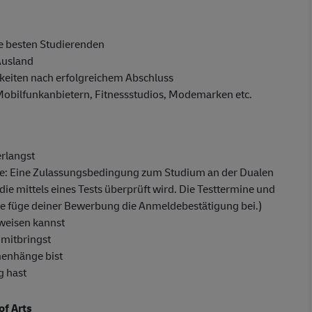
e besten Studierenden
Ausland
eiten nach erfolgreichem Abschluss
 Mobilfunkanbietern, Fitnessstudios, Modemarken etc.
erlangst
fe: Eine Zulassungsbedingung zum Studium an der Dualen
die mittels eines Tests überprüft wird. Die Testtermine und
tte füge deiner Bewerbung die Anmeldebestätigung bei.)
weisen kannst
 mitbringst
menhänge bist
g hast
of Arts