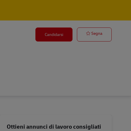
Duales Studium
Segna
Candidarsi
Ottieni annunci di lavoro consigliati