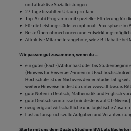
und attraktive Sozialleistungen
27 Tage bezahlten Urlaub pro Jahr
Top-Azubi Programm mit spezieller Förderung für di
Für die Leistungsstärksten optional: Praxisphase im 
Beste Übernahmechancen und Entwicklungsmöglichk
Attraktive Mitarbeiterangebote, wie z.B. Rabatte bei
Wir passen gut zusammen, wenn du …
ein gutes (Fach-)Abitur hast oder bis Studienbeginn 
(Hinweis für Bewerber/-innen mit Fachhochschulrei
Hochschule ist der Nachweis deiner Studierfähigkeit, 
weitere Hinweise findest du unter
www.dhbw.de
. Bi
gute Noten in Deutsch, Mathematik und Englisch vor
gute Deutschkenntnisse (mindestens auf C1-Niveau)
neugierig auf wirtschaftliche und logistische Zusam
Lust auf anspruchsvolle Aufgaben und Verantwortun
Starte mit uns dein Duales Studium BWL als Bachelor 