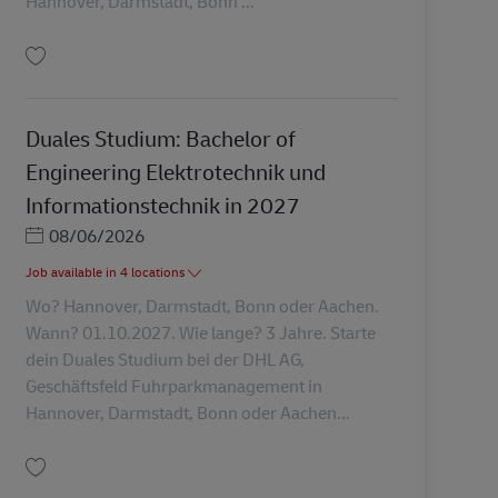
Hannover, Darmstadt, Bonn ...
Salva Duales Studium: Bachelor of Engineering Elektrotechnik und Informati
Duales Studium: Bachelor of
Engineering Elektrotechnik und
Informationstechnik in 2027
Posted Date
08/06/2026
Job available in 4 locations
Wo? Hannover, Darmstadt, Bonn oder Aachen.
Wann? 01.10.2027. Wie lange? 3 Jahre. Starte
dein Duales Studium bei der DHL AG,
Geschäftsfeld Fuhrparkmanagement in
Hannover, Darmstadt, Bonn oder Aachen...
Salva Duales Studium: Bachelor of Engineering Elektrotechnik und Informati