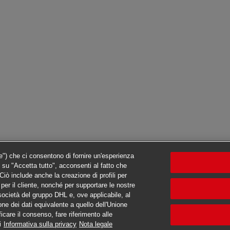
ie") che ci consentono di fornire un'esperienza
c su "Accetta tutto", acconsenti al fatto che
iò include anche la creazione di profili per
ti per il cliente, nonché per supportare le nostre
e società del gruppo DHL e, ove applicabile, al
one dei dati equivalente a quello dell'Unione
ficare il consenso, fare riferimento alle
i
Informativa sulla privacy
Nota legale