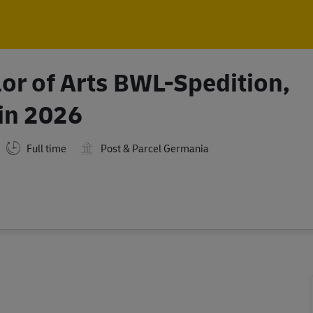
Skip to main content
Skip to main content
or of Arts BWL-Spedition,
 in 2026
Full time
Post & Parcel Germania