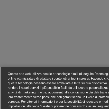
Questo sito web utilizza cookie e tecnologie simili (di seguito "tecnolog
online ottimizzata e di adattare i contenuti ai tuoi interessi. Facendo cli
queste tecnologie possano essere archiviate e lette sul tuo dispositivo. C
rendere i nostri servizi il più possibile facili da utilizzare e personalizza
attività di marketing. Inoltre, acconsenti alla condivisione dei dati tra l
loro trasferimento verso paesi che non garantiscono un livello di protezi
europea. Per ulteriori informazioni e per la possibilità di revocare o modi
impostazioni alla voce "Gestisci preferenze consenso" e ai link seguent