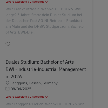
Lavoro associato a 2 categorie
Wo? Frankfurt/Main. Wann? 01.10.2026. Wie
lange? 3 Jahre. Starte dein Duales Studium bei
der Deutschen Post AG, NL Betrieb in Frankfurt
am Main und der DHBW Stuttgart zum. Bachelor
of Arts, BWL-Die...
Salva Duales Studium: Bachelor of Arts BWL-Dienstleistungsmgmt/Logistik
Duales Studium: Bachelor of Arts
BWL-Industrie-Industrial Management
in 2026
Sede
Langgöns, Hessen, Germany
Posted Date
08/04/2025
Lavoro associato a 2 categorie
Wo? Langgöns/Gießen. Wann? 01.10.2026. Wie