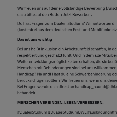
Wir freuen uns auf deine vollständige Bewerbung (Ansch
dazu bitte auf den Button 'Jetzt Bewerben'.
Du hast Fragen zum Dualen Studium? Wir antworten di
(kostenfrei aus dem deutschen Fest- und Mobilfunknetz
Das ist uns wichtig
Bei uns heißt Inklusion ein Arbeitsumfeld schaffen, in d
respektiert und geschätzt fühlt. Und in dem alle Mitarbe
Weiterentwicklungsmöglichkeiten erhalten, die sie ben
Menschen mit Behinderungen sind bei uns willkommen
Handicap? Na und! Hast du eine Schwerbehinderung oder
berücksichtigen sollten? Wir freuen uns, wenn uns deine
Bei Fragen wende dich direkt an handicap_naund@dhl.co
behandelt.
MENSCHEN VERBINDEN. LEBEN VERBESSERN.
#DualesStudium #DualesStudiumBWL #ausbildungnlfran