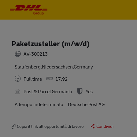
Skip to main content
Skip to main content
-
-
Paketzusteller (m/w/d)
AV-300213
Staufenberg,Niedersachsen,Germany
Full time
17.92
Post & Parcel Germania
Yes
A tempo indeterminato
Deutsche Post AG
Copia il link all’opportunità di lavoro
Condividi