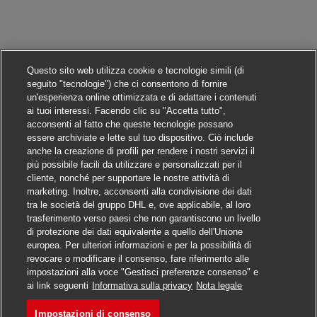
Questo sito web utilizza cookie e tecnologie simili (di
seguito "tecnologie") che ci consentono di fornire
un'esperienza online ottimizzata e di adattare i contenuti
ai tuoi interessi. Facendo clic su "Accetta tutto",
acconsenti al fatto che queste tecnologie possano
essere archiviate e lette sul tuo dispositivo. Ciò include
anche la creazione di profili per rendere i nostri servizi il
più possibile facili da utilizzare e personalizzati per il
cliente, nonché per supportare le nostre attività di
marketing. Inoltre, acconsenti alla condivisione dei dati
tra le società del gruppo DHL e, ove applicabile, al loro
trasferimento verso paesi che non garantiscono un livello
di protezione dei dati equivalente a quello dell'Unione
europea. Per ulteriori informazioni e per la possibilità di
revocare o modificare il consenso, fare riferimento alle
impostazioni alla voce "Gestisci preferenze consenso" e
Candidarsi
ai link seguenti
Informativa sulla privacy
Nota legale
Impostazioni di consenso