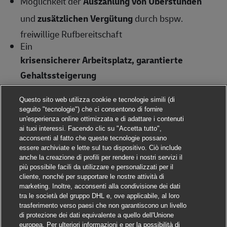
Möglichkeit der
Auszahlung von Überstunden
und
zusätzlichen Vergütung
durch bspw.
freiwillige Rufbereitschaft
Ein
krisensicherer Arbeitsplatz, garantierte
Gehaltssteigerung
gemäß Tarifvertrag und
Questo sito web utilizza cookie e tecnologie simili (di
pünktliche Gehaltszahlungen
seguito "tecnologie") che ci consentono di fornire
un'esperienza online ottimizzata e di adattare i contenuti
Möglichkeit der
Sprachförderung
ai tuoi interessi. Facendo clic su "Accetta tutto",
Kostenlose
Bereitstellung von
acconsenti al fatto che queste tecnologie possano
essere archiviate e lette sul tuo dispositivo. Ciò include
hochwertiger Arbeitskleidung
anche la creazione di profili per rendere i nostri servizi il
più possibile facili da utilizzare e personalizzati per il
Ausführliche Einweisung (bezahlt)
– wir machen
cliente, nonché per supportare le nostre attività di
marketing. Inoltre, acconsenti alla condivisione dei dati
dich fit für die Zustellung
tra le società del gruppo DHL e, ove applicabile, al loro
Unbefristete Übernahme
und
trasferimento verso paesi che non garantiscono un livello
di protezione dei dati equivalente a quello dell'Unione
Entwicklungsmöglichkeiten
(bspw.
europea. Per ulteriori informazioni e per la possibilità di