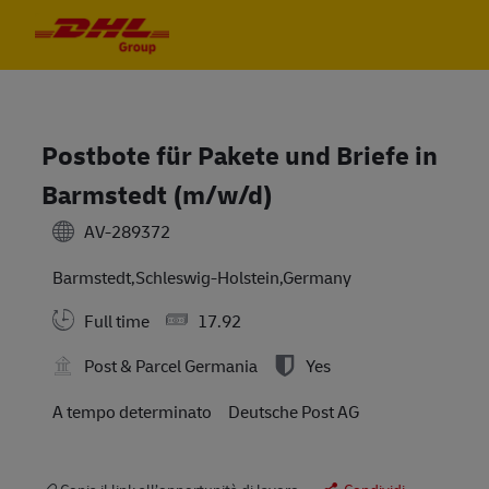
Skip to main content
Skip to main content
-
-
Postbote für Pakete und Briefe in
Barmstedt (m/w/d)
AV-289372
Barmstedt,Schleswig-Holstein,Germany
Full time
17.92
Post & Parcel Germania
Yes
A tempo determinato
Deutsche Post AG