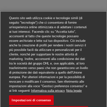
Questo sito web utilizza cookie e tecnologie simili (di
seguito "tecnologie") che ci consentono di fornire
un'esperienza online ottimizzata e di adattare i contenuti
ai tuoi interessi. Facendo clic su "Accetta tutto",
acconsenti al fatto che queste tecnologie possano
essere archiviate e lette sul tuo dispositivo. Ciò include
anche la creazione di profili per rendere i nostri servizi il
più possibile facili da utilizzare e personalizzati per il
cliente, nonché per supportare le nostre attività di
marketing. Inoltre, acconsenti alla condivisione dei dati
tra le società del gruppo DHL e, ove applicabile, al loro
trasferimento verso paesi che non garantiscono un livello
di protezione dei dati equivalente a quello dell'Unione
europea. Per ulteriori informazioni e per la possibilità di
revocare o modificare il consenso, fare riferimento alle
impostazioni alla voce "Gestisci preferenze consenso" e
Candidarsi
ai link seguenti
Informativa sulla privacy
Nota legale
Impostazioni di consenso
Postbote für Briefe und Pak
Segna