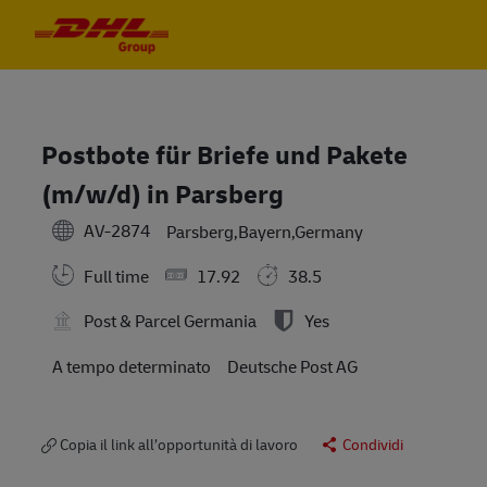
Skip to main content
Skip to main content
-
-
Postbote für Briefe und Pakete
(m/w/d) in Parsberg
AV-2874
Parsberg,Bayern,Germany
Full time
17.92
38.5
Post & Parcel Germania
Yes
A tempo determinato
Deutsche Post AG
Copia il link all’opportunità di lavoro
Condividi