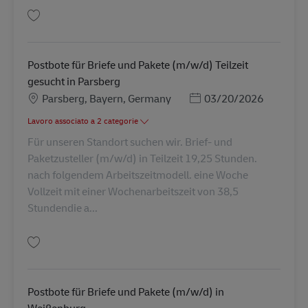
Salva Postbote für Briefe und Pakete (m/w/d) in Cadolzburg AV-33544
Postbote für Briefe und Pakete (m/w/d) Teilzeit
gesucht in Parsberg
Sede
Posted Date
Parsberg, Bayern, Germany
03/20/2026
Lavoro associato a 2 categorie
Für unseren Standort suchen wir. Brief- und
Paketzusteller (m/w/d) in Teilzeit 19,25 Stunden.
nach folgendem Arbeitszeitmodell. eine Woche
Vollzeit mit einer Wochenarbeitszeit von 38,5
Stundendie a...
Salva Postbote für Briefe und Pakete (m/w/d) Teilzeit gesucht in Parsberg
Postbote für Briefe und Pakete (m/w/d) in
Weißenburg