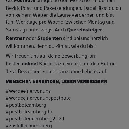
Als
Postbote
bringst du den Menschen in deinem
Bezirk Post- und Paketsendungen. Dabei lässt du dir
von keinem Wetter die Laune verderben und bist
fünf Werktage pro Woche (zwischen Montag und
Samstag) unterwegs. Auch
Quereinsteiger
,
Rentner
oder
Studenten
sind bei uns herzlich
willkommen, denn du zählst, wie du bist!
Wir freuen uns auf deine Bewerbung, am
besten
online!
Klicke dazu einfach auf den Button
'Jetzt Bewerben' - auch ganz ohne Lebenslauf.
MENSCHEN VERBINDEN, LEBEN VERBESSERN
#werdeeinervonuns
#werdeeinervonunspostbote
#postboteamberg
#postboteambergdp
#postbotenuernberg2021
#zustellernuernberg