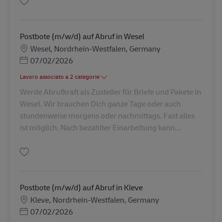
Salva Postbote (m/w/d) auf Abruf in Kempen AV-274544
Postbote (m/w/d) auf Abruf in Wesel
Sede
Wesel, Nordrhein-Westfalen, Germany
Posted Date
07/02/2026
Lavoro associato a 2 categorie
Werde Abrufkraft als Zusteller für Briefe und Pakete in
Wesel. Wir brauchen Dich ganze Tage oder auch
stundenweise morgens oder nachmittags. Fast alles
ist möglich. Nach bezahlter Einarbeitung kann...
Salva Postbote (m/w/d) auf Abruf in Wesel AV-273056
Postbote (m/w/d) auf Abruf in Kleve
Sede
Kleve, Nordrhein-Westfalen, Germany
Posted Date
07/02/2026