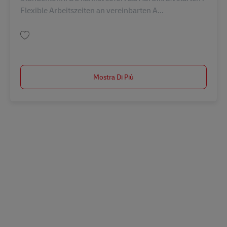
Flexible Arbeitszeiten an vereinbarten A...
Salva Postbote (m/w/d) auf Abruf in Emmerich AV-273033
Mostra Di Più