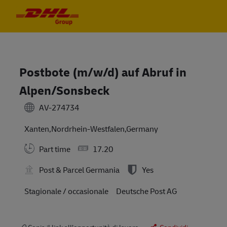
Skip to main content
Skip to main content
-
-
Postbote (m/w/d) auf Abruf in
Alpen/Sonsbeck
AV-274734
Xanten,Nordrhein-Westfalen,Germany
Part time
17.20
Post & Parcel Germania
Yes
Stagionale / occasionale
Deutsche Post AG