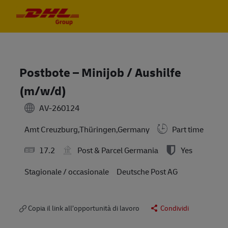
Skip to main content
Skip to main content
-
-
Postbote – Minijob / Aushilfe
(m/w/d)
AV-260124
Part time
Amt Creuzburg,Thüringen,Germany
17.2
Post & Parcel Germania
Yes
Stagionale / occasionale
Deutsche Post AG
Copia il link all’opportunità di lavoro
Condividi