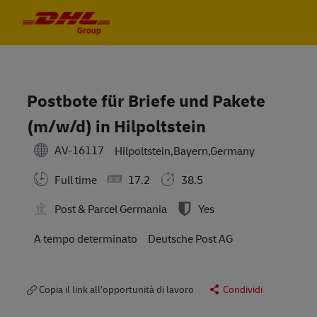
Skip to main content
Skip to main content
-
-
Postbote für Briefe und Pakete
(m/w/d) in Hilpoltstein
AV-16117
Hilpoltstein,Bayern,Germany
Full time
17.2
38.5
Post & Parcel Germania
Yes
A tempo determinato
Deutsche Post AG
Copia il link all’opportunità di lavoro
Condividi