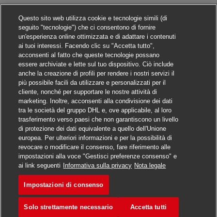
Questo sito web utilizza cookie e tecnologie simili (di
seguito "tecnologie") che ci consentono di fornire
un'esperienza online ottimizzata e di adattare i contenuti
ai tuoi interessi. Facendo clic su "Accetta tutto",
acconsenti al fatto che queste tecnologie possano
essere archiviate e lette sul tuo dispositivo. Ciò include
anche la creazione di profili per rendere i nostri servizi il
più possibile facili da utilizzare e personalizzati per il
cliente, nonché per supportare le nostre attività di
marketing. Inoltre, acconsenti alla condivisione dei dati
tra le società del gruppo DHL e, ove applicabile, al loro
trasferimento verso paesi che non garantiscono un livello
di protezione dei dati equivalente a quello dell'Unione
europea. Per ulteriori informazioni e per la possibilità di
revocare o modificare il consenso, fare riferimento alle
impostazioni alla voce "Gestisci preferenze consenso" e
Candidarsi
ai link seguenti
Informativa sulla privacy
Nota legale
Impostazioni di consenso
Postbote für Briefe und Pake
Segna
Solo strettamente necessario
Accetta tutti