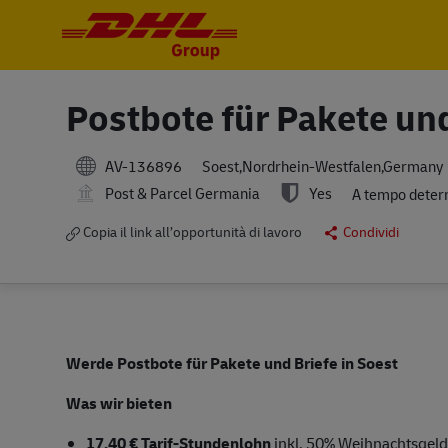
-
-
Postbote für Pakete und
AV-136896
Soest,Nordrhein-Westfalen,Germany
Post & Parcel Germania
Yes
A tempo deter
Copia il link all’opportunità di lavoro
Condividi
Werde Postbote für Pakete und Briefe in Soest
Was wir bieten
17,40 € Tarif-Stundenlohn
inkl. 50% Weihnachtsgeld