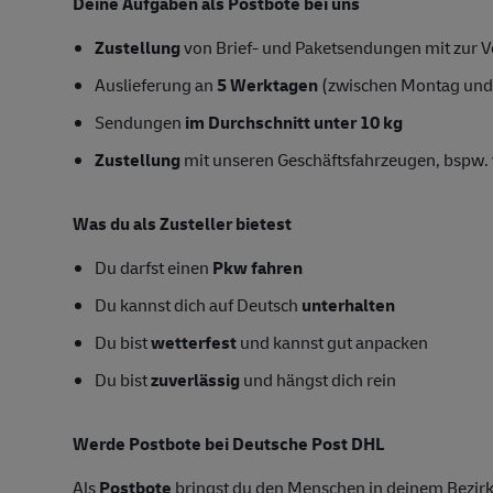
Deine Aufgaben als Postbote bei uns
Zustellung
von Brief- und Paketsendungen mit zur Ve
Auslieferung an
5 Werktagen
(zwischen Montag und
Sendungen
im Durchschnitt unter 10 kg
Zustellung
mit unseren Geschäftsfahrzeugen, bspw. 
Was du als Zusteller bietest
Du darfst einen
Pkw fahren
Du kannst dich auf Deutsch
unterhalten
Du bist
wetterfest
und kannst gut anpacken
Du bist
zuverlässig
und hängst dich rein
Werde Postbote bei Deutsche Post DHL
Als
Postbote
bringst du den Menschen in deinem Bezirk