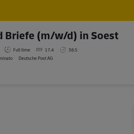
Skip to main content
Skip to main content
 Briefe (m/w/d) in Soest
Full time
17.4
38.5
minato
Deutsche Post AG