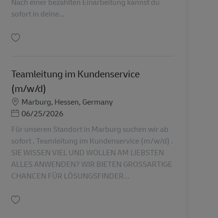
Nach einer bezahlten Einarbeitung kannst du
sofort in deine...
Salva Postbote für Pakete und Briefe (m/w/d) als Aushilfe in Soest AV-24998
Teamleitung im Kundenservice
(m/w/d)
Sede
Marburg, Hessen, Germany
Posted Date
06/25/2026
Für unseren Standort in Marburg suchen wir ab
sofort . Teamleitung im Kundenservice (m/w/d) .
SIE WISSEN VIEL UND WOLLEN AM LIEBSTEN
ALLES ANWENDEN? WIR BIETEN GROSSARTIGE
CHANCEN FÜR LÖSUNGSFINDER...
Salva Teamleitung im Kundenservice (m/w/d) AV-358481