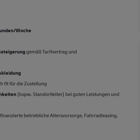
tunden/Woche
tssteigerung
gemäß Tarifvertrag und
skleidung
 fit für die Zustellung
hkeiten
(bspw. Standortleiter) bei guten Leistungen und
finanzierte betriebliche Altersvorsorge, Fahrradleasing,