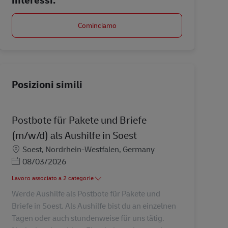
Cominciamo
Posizioni simili
Postbote für Pakete und Briefe
(m/w/d) als Aushilfe in Soest
Sede
Soest, Nordrhein-Westfalen, Germany
Posted Date
08/03/2026
Lavoro associato a 2 categorie
Werde Aushilfe als Postbote für Pakete und
Briefe in Soest. Als Aushilfe bist du an einzelnen
Tagen oder auch stundenweise für uns tätig.