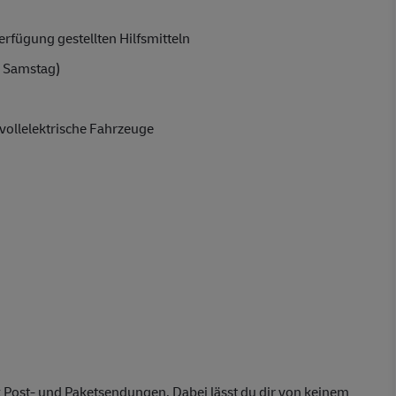
rfügung gestellten Hilfsmitteln
 Samstag)
vollelektrische Fahrzeuge
 Post- und Paketsendungen. Dabei lässt du dir von keinem