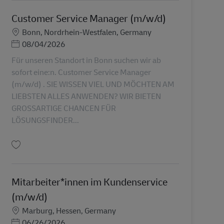
Customer Service Manager (m/w/d)
Sede
Bonn, Nordrhein-Westfalen, Germany
Posted Date
08/04/2026
Für unseren Standort in Bonn suchen wir ab
sofort eine:n. Customer Service Manager
(m/w/d) . SIE WISSEN VIEL UND MÖCHTEN AM
LIEBSTEN ALLES ANWENDEN? WIR BIETEN
GROSSARTIGE CHANCEN FÜR
LÖSUNGSFINDER...
Salva Customer Service Manager (m/w/d) AV-368025
Mitarbeiter*innen im Kundenservice
(m/w/d)
Sede
Marburg, Hessen, Germany
Posted Date
06/26/2026