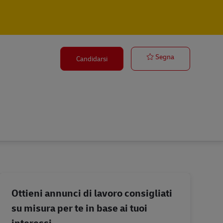
Postbote für P
Segna
Candidarsi
Ottieni annunci di lavoro consigliati
su misura per te in base ai tuoi
interessi.