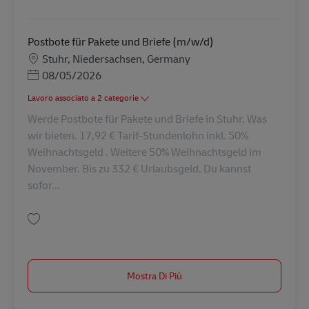
Salva Postbote für Pakete und Briefe (m/w/d) AV-8185
Postbote für Pakete und Briefe (m/w/d)
Sede
Stuhr, Niedersachsen, Germany
Posted Date
08/05/2026
Lavoro associato a 2 categorie
Werde Postbote für Pakete und Briefe in Stuhr. Was
wir bieten. 17,92 € Tarif-Stundenlohn inkl. 50%
Weihnachtsgeld . Weitere 50% Weihnachtsgeld im
November. Bis zu 332 € Urlaubsgeld. Du kannst
sofor...
Salva Postbote für Pakete und Briefe (m/w/d) AV-334725
Mostra Di Più