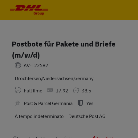
Skip to main content
Skip to main content
-
-
Postbote für Pakete und Briefe
(m/w/d)
AV-122582
Drochtersen,Niedersachsen,Germany
Full time
17.92
38.5
Post & Parcel Germania
Yes
A tempo indeterminato
Deutsche Post AG