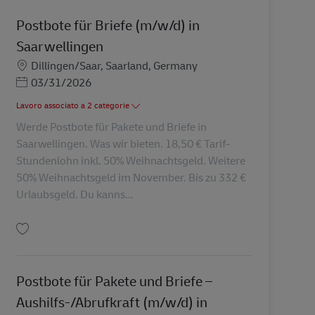
Postbote für Briefe (m/w/d) in
Saarwellingen
Sede
Dillingen/Saar, Saarland, Germany
Posted Date
03/31/2026
Lavoro associato a 2 categorie
Werde Postbote für Pakete und Briefe in
Saarwellingen. Was wir bieten. 18,50 € Tarif-
Stundenlohn inkl. 50% Weihnachtsgeld. Weitere
50% Weihnachtsgeld im November. Bis zu 332 €
Urlaubsgeld. Du kanns...
Salva Postbote für Briefe (m/w/d) in Saarwellingen AV-125918
Postbote für Pakete und Briefe –
Aushilfs-/Abrufkraft (m/w/d) in