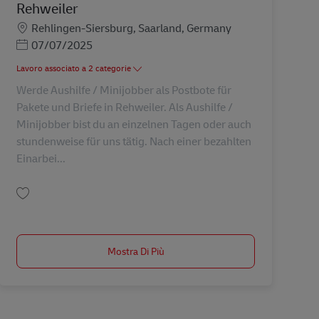
Rehweiler
Sede
Rehlingen-Siersburg, Saarland, Germany
Posted Date
07/07/2025
Lavoro associato a 2 categorie
Werde Aushilfe / Minijobber als Postbote für
Pakete und Briefe in Rehweiler. Als Aushilfe /
Minijobber bist du an einzelnen Tagen oder auch
stundenweise für uns tätig. Nach einer bezahlten
Einarbei...
Salva Postbote für Pakete und Briefe – Aushilfs-/Abrufkraft (m/w/d) in Rehwe
Mostra Di Più