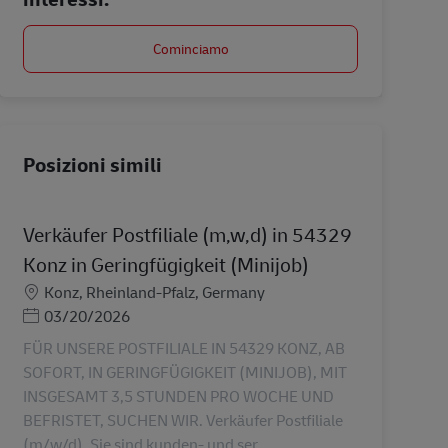
Cominciamo
Posizioni simili
Verkäufer Postfiliale (m,w,d) in 54329
Konz in Geringfügigkeit (Minijob)
Sede
Konz, Rheinland-Pfalz, Germany
Posted Date
03/20/2026
FÜR UNSERE POSTFILIALE IN 54329 KONZ, AB
SOFORT, IN GERINGFÜGIGKEIT (MINIJOB), MIT
INSGESAMT 3,5 STUNDEN PRO WOCHE UND
BEFRISTET, SUCHEN WIR. Verkäufer Postfiliale
(m/w/d). Sie sind kunden- und ser...