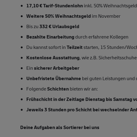
17,10 € Tarif-Stundenlohn
inkl. 50% Weihnachtsgeld
Weitere 50% Weihnachtsgeld
im November
Bis zu
332 € Urlaubsgeld
Bezahlte Einarbeitung
durch erfahrene Kollegen
Du kannst sofort in
Teilzeit
starten, 15 Stunden/Woc
Kostenlose Ausstattung
, wie z.B. Sicherheitsschu
Ein
sicherer Arbeitgeber
Unbefristete Übernahme
bei guten Leistungen und 
Folgende
Schichten
bieten wir an:
Frühschicht in der Zeitlage Dienstag bis Samstag v
Jeweils 3 Stunden pro Schicht bei wechselnder An
Deine Aufgaben als Sortierer bei uns