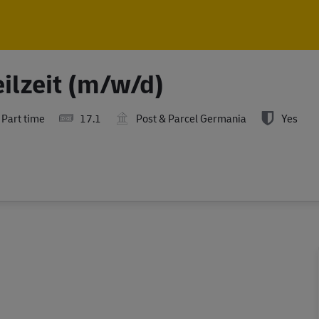
Skip to main content
Skip to main content
Teilzeit (m/w/d)
Part time
17.1
Post & Parcel Germania
Yes