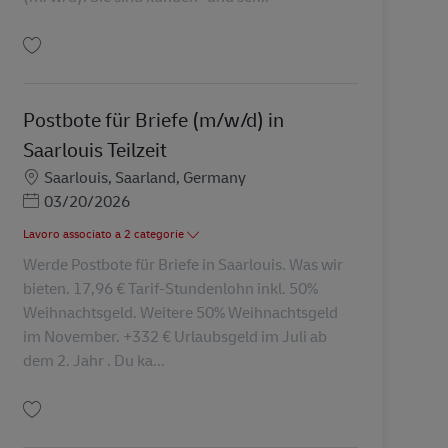
Salva Verkäufer Postfiliale (m,w,d) in 54329 Konz in Geringfügigkeit (Minijob
Postbote für Briefe (m/w/d) in
Saarlouis Teilzeit
Sede
Saarlouis, Saarland, Germany
Posted Date
03/20/2026
Lavoro associato a 2 categorie
Werde Postbote für Briefe in Saarlouis. Was wir
bieten. 17,96 € Tarif-Stundenlohn inkl. 50%
Weihnachtsgeld. Weitere 50% Weihnachtsgeld
im November. +332 € Urlaubsgeld im Juli ab
dem 2. Jahr . Du ka...
Salva Postbote für Briefe (m/w/d) in Saarlouis Teilzeit AV-96055