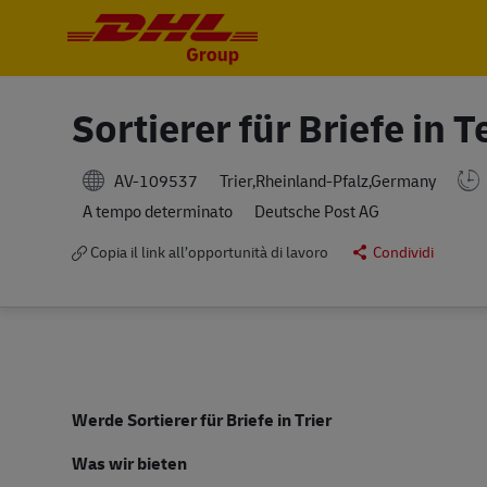
-
-
Sortierer für Briefe in 
AV-109537
Trier,Rheinland-Pfalz,Germany
A tempo determinato
Deutsche Post AG
Copia il link all’opportunità di lavoro
Condividi
Werde Sortierer für Briefe in Trier
Was wir bieten