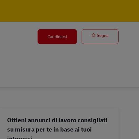
Sortierer für B
Segna
Candidarsi
Ottieni annunci di lavoro consigliati
su misura per te in base ai tuoi
interessi.