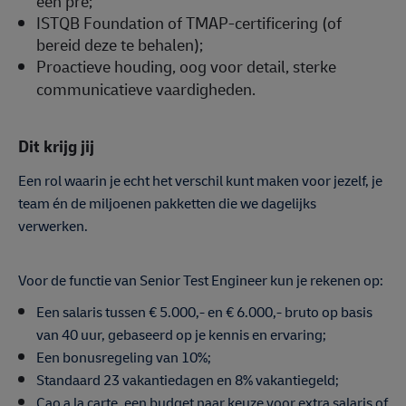
een pré;
ISTQB Foundation of TMAP-certificering (of
bereid deze te behalen);
Proactieve houding, oog voor detail, sterke
communicatieve vaardigheden.
Dit krijg jij
Een rol waarin je echt het verschil kunt maken voor jezelf, je
team én de miljoenen pakketten die we dagelijks
verwerken.
Voor de functie van Senior Test Engineer kun je rekenen op:
Een salaris tussen € 5.000,- en € 6.000,- bruto op basis
van 40 uur, gebaseerd op je kennis en ervaring;
Een bonusregeling van 10%;
Standaard 23 vakantiedagen en 8% vakantiegeld;
Cao a la carte, een budget naar keuze voor extra salaris of