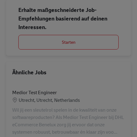
Erhalte maßgeschneiderte Job-
Empfehlungen basierend auf deinen
Interessen.
Starten
Ähnliche Jobs
Medior Test Engineer
Standort
Utrecht, Utrecht, Netherlands
Wil jij een sleutelrol spelen in de kwaliteit van onze
softwareproducten? Als Medior Test Engineer bij DHL
eCommerce Benelux zorg jij ervoor dat onze
systemen robuust, betrouwbaar én klaar zijn voo...