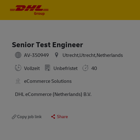
Skip to main content
Skip to main content
-
-
Senior Test Engineer
AV-350949
Utrecht,Utrecht,Netherlands
Vollzeit
Unbefristet
40
eCommerce Solutions
DHL eCommerce (Netherlands) B.V.
Copy job link
Share