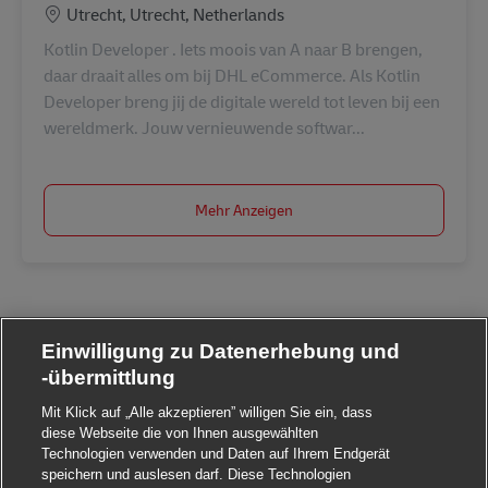
Standort
Utrecht, Utrecht, Netherlands
Kotlin Developer . Iets moois van A naar B brengen,
daar draait alles om bij DHL eCommerce. Als Kotlin
Developer breng jij de digitale wereld tot leven bij een
wereldmerk. Jouw vernieuwende softwar...
Mehr Anzeigen
Einwilligung zu Datenerhebung und
-übermittlung
Mit Klick auf „Alle akzeptieren” willigen Sie ein, dass
diese Webseite die von Ihnen ausgewählten
Technologien verwenden und Daten auf Ihrem Endgerät
speichern und auslesen darf. Diese Technologien